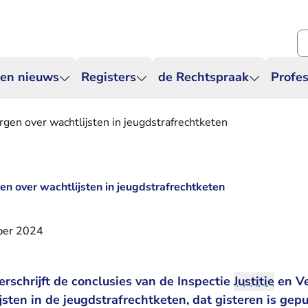
Zo
 en nieuws
Registers
de Rechtspraak
Profes
rgen over wachtlijsten in jeugdstrafrechtketen
en over wachtlijsten in jeugdstrafrechtketen
ber 2024
rschrijft de conclusies van de Inspectie
Justitie
en Ve
- U verlaat Rechtspr
jsten in de jeugdstrafrechtketen
, dat gisteren is gep