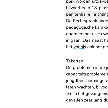
plek worden uitgevoer
bijvoorbeeld 18-plus
penitentiaire inrichtin
De Rechtspraak onder
pedagogische karakte
daarmee het risico w
in gaan. Daarnaast h
het
vonnis
ook het ge
Tekorten
De problemen in de j
capaciteitsproblemen
jeugdbeschermingsrech
laten wachten, bijvo
En in het gevangeni
gevallen zeer lang du