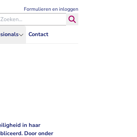
- U verlaat Rechtspraak.nl
Formulieren en inloggen
eken binnen de Rechtspraak
Zoeken
sionals
Contact
iligheid in haar
aak.nl
ubliceerd. Door onder