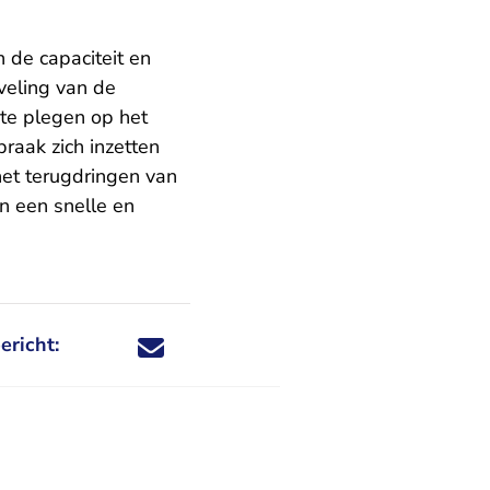
 de capaciteit en
veling van de
 te plegen op het
raak zich inzetten
het terugdringen van
n een snelle en
ericht:
Deel dit nieuwsbericht via X - U verlaat Rechtspraa
Deel dit nieuwsbericht via Facebook - U verlaat
Deel dit nieuwsbericht via e-mail
Deel dit nieuwsbericht via LinkedIn - U v