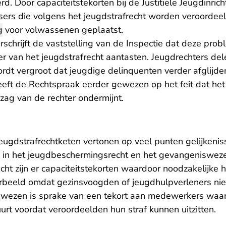
d. Door capaciteitstekorten bij de Justitiële Jeugdinri
sers die volgens het jeugdstrafrecht worden veroordeel
g
voor volwassenen geplaatst.
schrijft de vaststelling van de Inspectie dat deze pro
r van het jeugdstrafrecht aantasten. Jeugdrechters del
ordt vergroot dat jeugdige delinquenten verder afglijd
eeft de Rechtspraak
eerder gewezen
op het feit dat het
zag van de rechter ondermijnt.
eugdstrafrechtketen vertonen op veel punten gelijkeni
 in het jeugdbeschermingsrecht en het gevangenisweze
t zijn er capaciteitstekorten waardoor noodzakelijke h
orbeeld omdat gezinsvoogden of jeugdhulpverleners niet
swezen is sprake van een tekort aan medewerkers waa
urt voordat veroordeelden hun straf kunnen uitzitten.