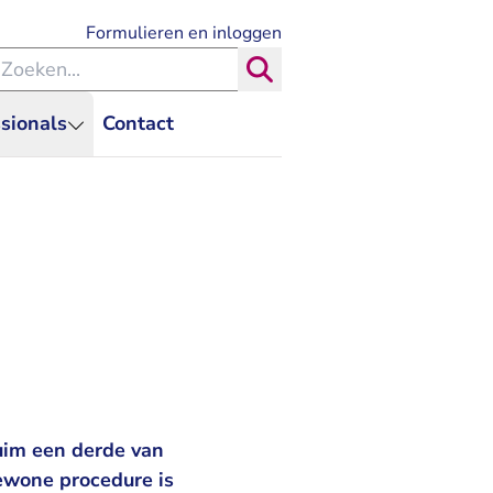
- U verlaat Rechtspraak.nl
Formulieren en inloggen
eken binnen de Rechtspraak
Zoeken
sionals
Contact
uim een derde van
ewone procedure is