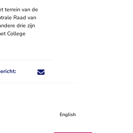
t terrein van de
ntrale Raad van
ndere drie zijn
et College
ericht:
Deel dit nieuwsbericht via X - U verlaat Rechtspraa
Deel dit nieuwsbericht via Facebook - U verlaat
Deel dit nieuwsbericht via e-mail
Deel dit nieuwsbericht via LinkedIn - U v
English