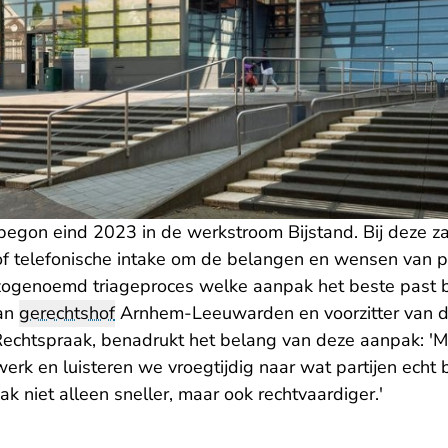
begon eind 2023 in de werkstroom Bijstand. Bij deze z
 of telefonische intake om de belangen en wensen van p
ogenoemd triageproces welke aanpak het beste past bi
an
gerechtshof
Arnhem-Leeuwarden en voorzitter van d
Rechtspraak, benadrukt het belang van deze aanpak: '
rk en luisteren we vroegtijdig naar wat partijen echt b
k niet alleen sneller, maar ook rechtvaardiger.'