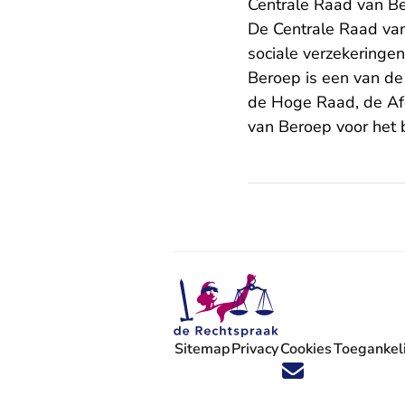
Centrale Raad van B
De
Centrale Raad va
sociale verzekeringe
Beroep is een van de 
de Hoge Raad, de Afd
van Beroep voor het 
Sitemap
Privacy
Cookies
Toegankeli
Volg ons op X (Twitter) - U verlaat
Volg ons op Facebook - U verlaa
Volg ons op Instagram - U ve
Volg ons op Youtube - U 
Volg ons op LinkedIn -
'Blijf op de hoogte