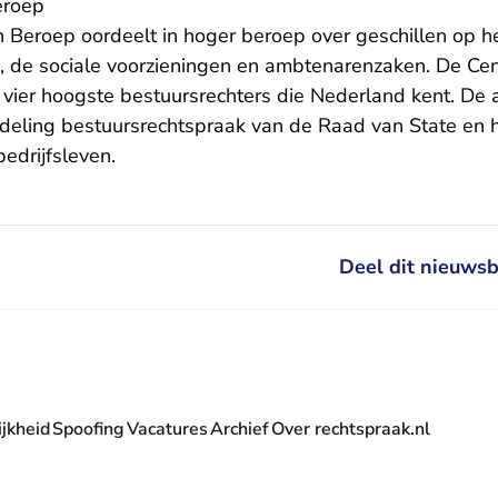
eroep
n Beroep
oordeelt in hoger beroep over geschillen op he
n, de sociale voorzieningen en ambtenarenzaken. De Ce
vier hoogste bestuursrechters die Nederland kent. De a
eling bestuursrechtspraak van de Raad van State en h
bedrijfsleven.
Deel dit nieuwsb
jkheid
Spoofing
Vacatures
Archief
Over rechtspraak.nl
- U verlaat Rechtspraak.nl
 Rechtspraak.nl
t Rechtspraak.nl
rlaat Rechtspraak.nl
verlaat Rechtspraak.nl
 U verlaat Rechtspraak.nl
' nieuwsbrief - U verlaat Rechtspraak.nl