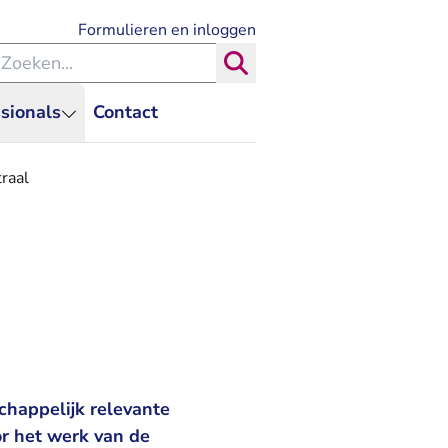
- U verlaat Rechtspraak.nl
Formulieren en inloggen
eken binnen de Rechtspraak
Zoeken
sionals
Contact
raal
chappelijk relevante
r het werk van de