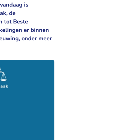
vandaag is
aak, de
n tot
Beste
kkelingen er binnen
ieuwing, onder meer