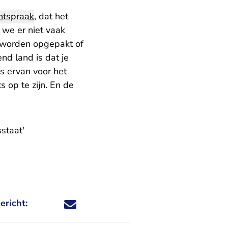
htspraak
, dat het
 we er niet vaak
ig worden opgepakt of
nd land is dat je
is ervan voor het
 op te zijn. En de
staat'
ericht:
Deel dit nieuwsbericht via X - U verlaat Rechtspraa
Deel dit nieuwsbericht via Facebook - U verlaat
Deel dit nieuwsbericht via e-mail
Deel dit nieuwsbericht via LinkedIn - U v