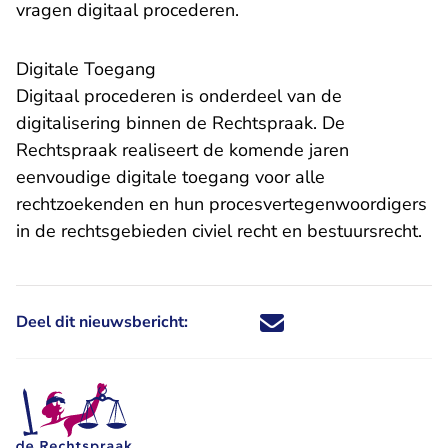
- U verlaat Rechtspraak.n
vragen digitaal procederen.
Digitale Toegang
Digitaal procederen is onderdeel van de
- U verlaat Rech
digitalisering binnen de Rechtspraak
. De
Rechtspraak realiseert de komende jaren
eenvoudige digitale toegang voor alle
rechtzoekenden en hun procesvertegenwoordigers
in de rechtsgebieden civiel recht en bestuursrecht.
Deel dit nieuwsbericht:
Deel dit nieuwsbericht via X - U 
Deel dit nieuwsbericht via Fa
Deel dit nieuwsbericht via
Deel dit nieuwsbericht