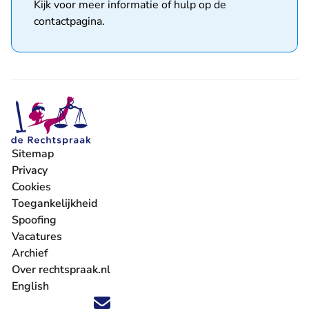
Kijk voor meer informatie of hulp op de
contactpagina
.
Sitemap
Privacy
Cookies
Toegankelijkheid
Spoofing
Vacatures
- U verlaat Rechtspraak.nl
Archief
Over rechtspraak.nl
English
Volg ons op X (Twitter) - U verlaat Rechtspraak.nl
Volg ons op Facebook - U verlaat Rechtspraak.nl
Volg ons op Instagram - U verlaat Rechtspraak.nl
Volg ons op Youtube - U verlaat Rechtspraak.nl
Volg ons op LinkedIn - U verlaat Rechtspraak.n
'Blijf op de hoogte' nieuwsbrief - U verlaat