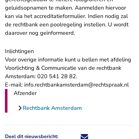
geluidsopnamen te maken. Aanmelden hiervoor
kan via het accreditatieformulier. Indien nodig zal
de rechtbank een poolregeling instellen. U wordt
daarover nog geïnformeerd.
Inlichtingen
Voor overige informatie kunt u bellen met afdeling
Voorlichting & Communicatie van de rechtbank
Amsterdam: 020 541 28 82.
- U 
E-mail:
info.rechtbankamsterdam@rechtspraak.nl
Afzender
Rechtbank Amsterdam
Deel dit nieuwsbericht:
Deel dit nieuwsbericht via X - U 
Deel dit nieuwsbericht via Fa
Deel dit nieuwsbericht via
Deel dit nieuwsbericht