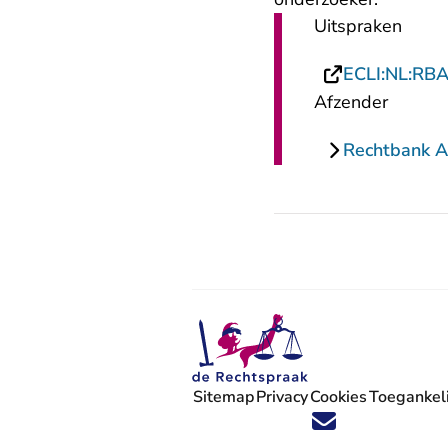
Uitspraken
ECLI:NL:RB
Afzender
Rechtbank 
Sitemap
Privacy
Cookies
Toegankeli
Volg ons op X (Twitter) - U verlaat
Volg ons op Facebook - U verlaa
Volg ons op Instagram - U ve
Volg ons op Youtube - U 
Volg ons op LinkedIn -
'Blijf op de hoogte