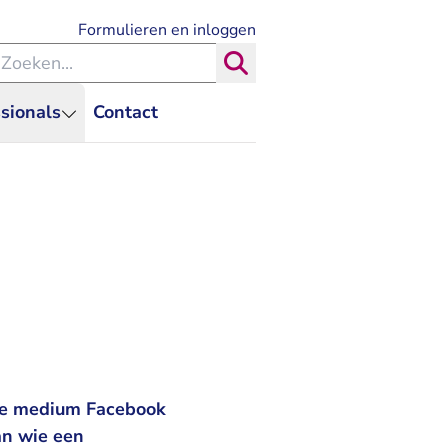
- U verlaat Rechtspraak.nl
Formulieren en inloggen
eken binnen de Rechtspraak
Zoeken
sionals
Contact
ale medium Facebook
an wie een