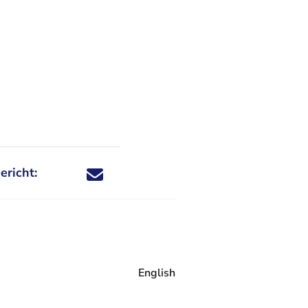
ericht:
Deel dit nieuwsbericht via X - U verlaat Rechtspraa
Deel dit nieuwsbericht via Facebook - U verlaat
Deel dit nieuwsbericht via e-mail
Deel dit nieuwsbericht via LinkedIn - U v
English