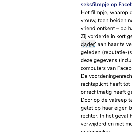
seksfilmpje op Face
Het filmpje, waarop 
vrouw, toen beiden n
vriend ontkent – op 
Zij vorderde in
kort g
dader
’ aan haar te v
geleden (reputatie-)s
deze gegevens (inclu
computers van Facebo
De voorzieningenrecht
rechtsplicht heeft t
onrechtmatig heeft g
Door op de valreep t
gelet op haar eigen b
rechter. In het geval 
verwijderd en niet me
onderzoeker.