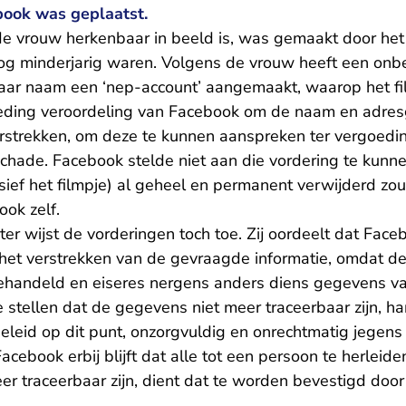
book was geplaatst.
de vrouw herkenbaar in beeld is, was gemaakt door het
og minderjarig waren. Volgens de vrouw heeft een onb
haar naam een ‘nep-account’ aangemaakt, waarop het fil
eding
veroordeling van Facebook om de naam en adres
erstrekken, om deze te kunnen aanspreken ter vergoedi
chade. Facebook stelde niet aan die vordering te kunne
sief het filmpje) al geheel en permanent verwijderd zo
ok zelf.
er wijst de vorderingen toch toe. Zij oordeelt dat Face
ot het verstrekken van de gevraagde informatie, omdat 
ehandeld en eiseres nergens anders diens gegevens v
e stellen dat de gegevens niet meer traceerbaar zijn, 
eleid op dit punt, onzorgvuldig en onrechtmatig jegens 
Facebook erbij blijft dat alle tot een persoon te herleid
er traceerbaar zijn, dient dat te worden bevestigd door