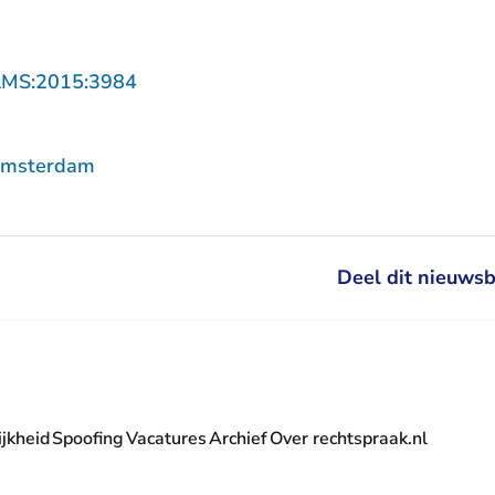
- U verlaat Rechtspraak.nl
AMS:2015:3984
Amsterdam
Deel dit nieuwsb
jkheid
Spoofing
Vacatures
Archief
Over rechtspraak.nl
- U verlaat Rechtspraak.nl
 Rechtspraak.nl
t Rechtspraak.nl
rlaat Rechtspraak.nl
verlaat Rechtspraak.nl
 U verlaat Rechtspraak.nl
' nieuwsbrief - U verlaat Rechtspraak.nl