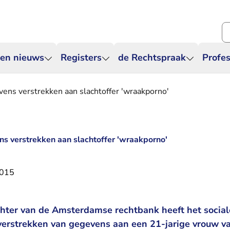
Zo
 en nieuws
Registers
de Rechtspraak
Profes
ens verstrekken aan slachtoffer 'wraakporno'
s verstrekken aan slachtoffer 'wraakporno'
2015
chter van de Amsterdamse rechtbank heeft het soci
 verstrekken van gegevens aan een 21-jarige vrouw v