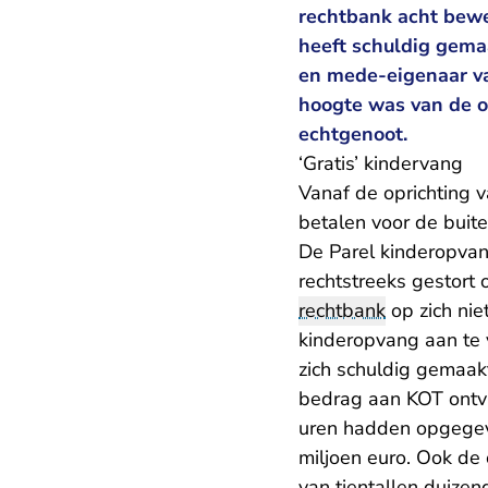
rechtbank acht bewe
heeft schuldig gemaa
en mede-eigenaar van
hoogte was van de o
echtgenoot.
‘Gratis’ kindervang
Vanaf de oprichting 
betalen voor de buit
De Parel kinderopvan
rechtstreeks gestort 
rechtbank
op zich nie
kinderopvang aan te v
zich schuldig gemaakt
bedrag aan KOT ontva
uren hadden opgegeve
miljoen euro. Ook de
van tientallen duizen