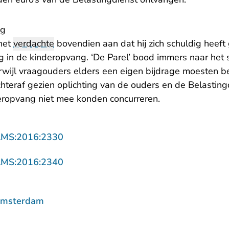
ng
het
verdachte
bovendien aan dat hij zich schuldig heef
g in de kinderopvang. ‘De Parel’ bood immers naar het 
rwijl vraagouders elders een eigen bijdrage moesten 
achteraf gezien oplichting van de ouders en de Belasti
deropvang niet mee konden concurreren.
- U verlaat Rechtspraak.nl
AMS:2016:2330
- U verlaat Rechtspraak.nl
AMS:2016:2340
Amsterdam