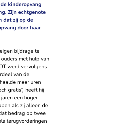
n de kinderopvang
ng. Zijn echtgenote
 dat zij op de
opvang door haar
eigen bijdrage te
 ouders met hulp van
KOT werd vervolgens
ordeel van de
rhaalde meer uren
h gratis’) heeft hij
e jaren een hoger
en als zij alleen de
 dat bedrag op twee
els terugvorderingen