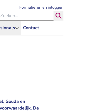
- U verlaat Rechtspraak.nl
Formulieren en inloggen
eken binnen de Rechtspraak
Zoeken
sionals
Contact
el, Gouda en
voorwaardelijk. De