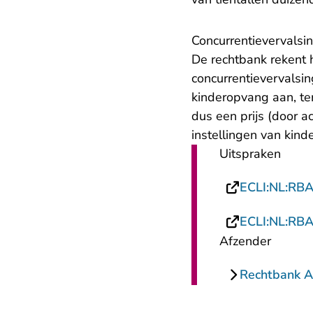
Concurrentievervalsi
De rechtbank rekent 
concurrentievervalsin
kinderopvang aan, te
dus een prijs (door 
instellingen van kin
Uitspraken
ECLI:NL:RB
ECLI:NL:RB
Afzender
Rechtbank 