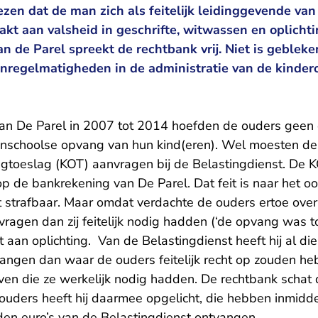
zen dat de man zich als feitelijk leidinggevende va
kt aan valsheid in geschrifte, witwassen en oplichti
 de Parel spreekt de rechtbank vrij. Niet is gebleken
nregelmatigheden in de administratie van de kinder
van De Parel in 2007 tot 2014 hoefden de ouders geen 
enschoolse opvang van hun kind(eren). Wel moesten de
gtoeslag (KOT) aanvragen bij de Belastingdienst. De 
op de bankrekening van De Parel. Dat feit is naar het o
t strafbaar. Maar omdat verdachte de ouders ertoe ove
ragen dan zij feitelijk nodig hadden (‘de opvang was toc
 aan oplichting. Van de Belastingdienst heeft hij al di
ngen dan waar de ouders feitelijk recht op zouden hebb
n die ze werkelijk nodig hadden. De rechtbank schat
 ouders heeft hij daarmee opgelicht, die hebben inmidd
den euro’s van de Belastingdienst ontvangen.