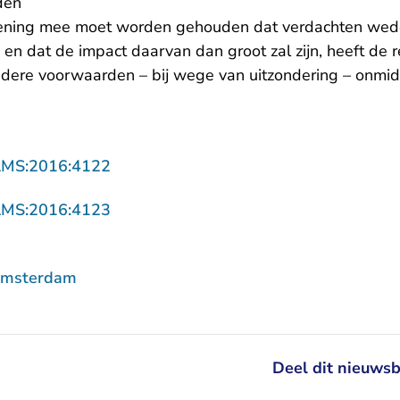
den
kening mee moet worden gehouden dat verdachten wede
 en dat de impact daarvan dan groot zal zijn, heeft de
ndere voorwaarden – bij wege van uitzondering – onmidd
- U verlaat Rechtspraak.nl
AMS:2016:4122
- U verlaat Rechtspraak.nl
AMS:2016:4123
Amsterdam
Deel dit nieuwsb