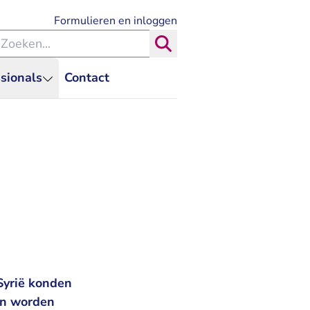
- U verlaat Rechtspraak.nl
Formulieren en inloggen
eken binnen de Rechtspraak
Zoeken
sionals
Contact
 Syrië konden
an worden