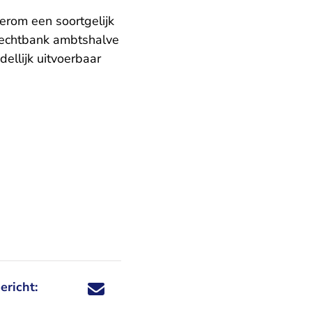
rom een soortgelijk
 rechtbank ambtshalve
ellijk uitvoerbaar
ericht:
Deel dit nieuwsbericht via X - U verlaat Rechtspraa
Deel dit nieuwsbericht via Facebook - U verlaat
Deel dit nieuwsbericht via e-mail
Deel dit nieuwsbericht via LinkedIn - U v