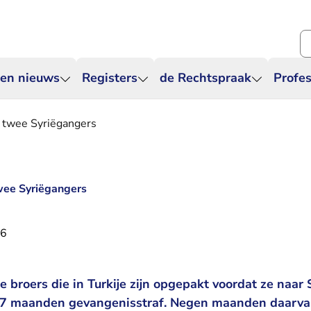
Zo
 en nieuws
Registers
de Rechtspraak
Profes
 twee Syriëgangers
wee Syriëgangers
16
broers die in Turkije zijn opgepakt voordat ze naar
n 27 maanden gevangenisstraf. Negen maanden daarv