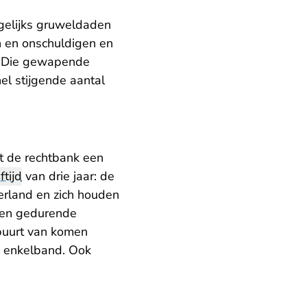
agelijks gruweldaden
n en onschuldigen en
. Die gewapende
nel stijgende aantal
ft de rechtbank een
ftijd
van drie jaar: de
rland en zich houden
nen gedurende
 buurt van komen
n enkelband. Ook