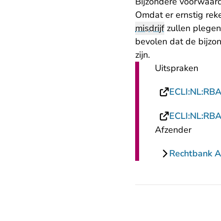
Bijzondere voorwaar
Omdat er ernstig re
misdrijf
zullen plegen
bevolen dat de bijzo
zijn.
Uitspraken
ECLI:NL:RB
ECLI:NL:RB
Afzender
Rechtbank 