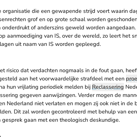
che organisatie die een gewapende strijd voert waarin d
senrechten grof en op grote schaal worden geschonde
n onderdrukt of anderszins geweld worden aangedaan
, op aanmoediging van IS, over de wereld, zo leert het s
lagen uit naam van IS worden gepleegd.
et risico dat verdachten nogmaals in de fout gaan, hee
esteld aan het voorwaardelijke strafdeel met een
proe
a hun vrijlating periodiek melden bij
Reclassering
Nede
assering gegeven aanwijzingen. Verder mogen de man
 Nederland niet verlaten en mogen zij ook niet in de
velden. Dit zal worden gecontroleerd met behulp van ee
 gesprek gaan met een theologisch deskundige.