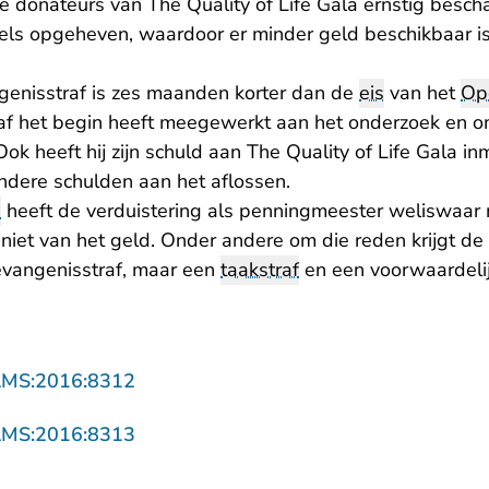
e donateurs van The Quality of Life Gala ernstig besc
ddels opgeheven, waardoor er minder geld beschikbaar i
enisstraf is zes maanden korter dan de
eis
van het
Op
f het begin heeft meegewerkt aan het onderzoek en o
Ook heeft hij zijn schuld aan The Quality of Life Gala i
andere schulden aan het aflossen.
e
heeft de verduistering als penningmeester weliswaar 
 niet van het geld. Onder andere om die reden krijgt d
evangenisstraf, maar een
taakstraf
en een voorwaardeli
- U verlaat Rechtspraak.nl
AMS:2016:8312
- U verlaat Rechtspraak.nl
AMS:2016:8313