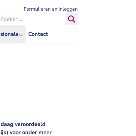
- U verlaat Rechtspraak.nl
Formulieren en inloggen
eken binnen de Rechtspraak
Zoeken
sionals
Contact
andaag veroordeeld
ijk) voor onder meer