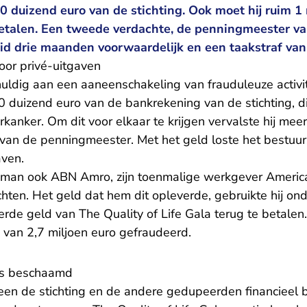
0 duizend euro van de stichting. Ook moet hij ruim 1
talen. Een tweede verdachte, de penningmeester van
id drie maanden voorwaardelijk en een taakstraf van
oor privé-uitgaven
huldig aan een aaneenschakeling van frauduleuze activit
650 duizend euro van de bankrekening van de stichting, di
kanker. Om dit voor elkaar te krijgen vervalste hij me
p van de penningmeester. Met het geld loste het bestuur
aven.
de man ook ABN Amro, zijn toenmalige werkgever Ameri
chten. Het geld dat hem dit opleverde, gebruikte hij o
erde geld van The Quality of Life Gala terug te betalen.
van 2,7 miljoen euro gefraudeerd.
rs beschaamd
leen de stichting en de andere gedupeerden financieel