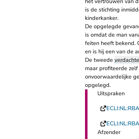
het vertrouwen van d
is de stichting inmi
kinderkanker.
De opgelegde gevang
is omdat de man vana
feiten heeft bekend. 
en is hij een van de 
De tweede
verdacht
maar profiteerde zelf
onvoorwaardelijke g
opgelegd.
Uitspraken
ECLI:NL:RB
ECLI:NL:RB
Afzender