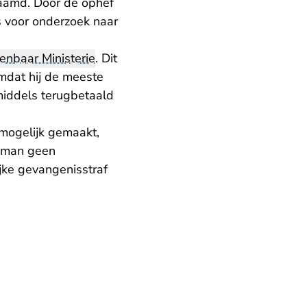
haamd. Door de ophef
s voor onderzoek naar
enbaar Ministerie
. Dit
mdat hij de meeste
nmiddels terugbetaald
mogelijk gemaakt,
e man geen
jke gevangenisstraf