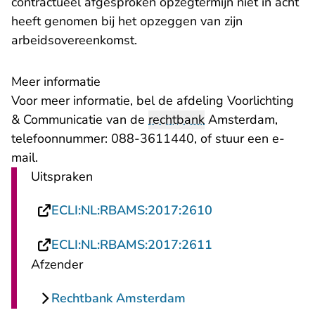
contractueel afgesproken opzegtermijn niet in acht
heeft genomen bij het opzeggen van zijn
arbeidsovereenkomst.
Meer informatie
Voor meer informatie, bel de afdeling Voorlichting
& Communicatie van de
rechtbank
Amsterdam,
telefoonnummer: 088-3611440, of stuur een
e-
- U verlaat Rechtspraak.nl
mail
.
Uitspraken
- U verlaat Recht
ECLI:NL:RBAMS:2017:2610
- U verlaat Recht
ECLI:NL:RBAMS:2017:2611
Afzender
Rechtbank Amsterdam