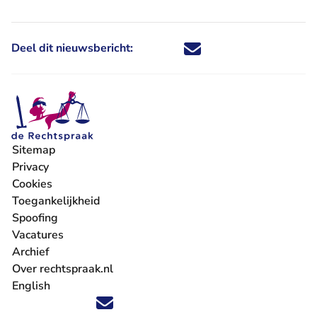
Deel dit nieuwsbericht:
Deel dit nieuwsbericht via X - U 
Deel dit nieuwsbericht via Fa
Deel dit nieuwsbericht via
Deel dit nieuwsbericht
Sitemap
Privacy
Cookies
Toegankelijkheid
Spoofing
Vacatures
- U verlaat Rechtspraak.nl
Archief
Over rechtspraak.nl
English
Volg ons op X (Twitter) - U verlaat Rechtspraak.nl
Volg ons op Facebook - U verlaat Rechtspraak.nl
Volg ons op Instagram - U verlaat Rechtspraak.nl
Volg ons op Youtube - U verlaat Rechtspraak.nl
Volg ons op LinkedIn - U verlaat Rechtspraak.n
'Blijf op de hoogte' nieuwsbrief - U verlaat