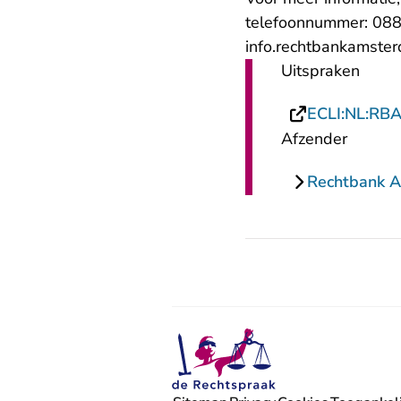
telefoonnummer: 088
info.rechtbankamste
Uitspraken
ECLI:NL:RB
Afzender
Rechtbank 