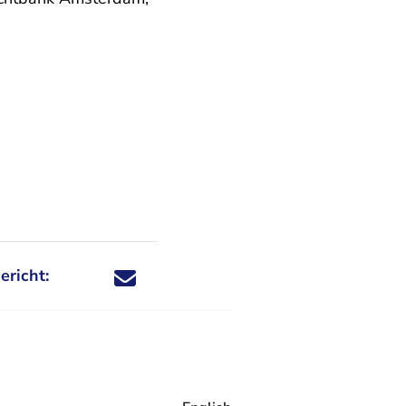
ericht:
Deel dit nieuwsbericht via X - U verlaat Rechtspraa
Deel dit nieuwsbericht via Facebook - U verlaat
Deel dit nieuwsbericht via e-mail
Deel dit nieuwsbericht via LinkedIn - U v