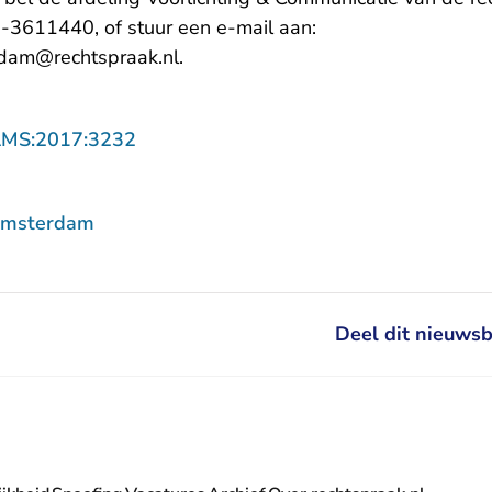
-3611440, of stuur een e-mail aan:
rdam@rechtspraak.nl.
- U verlaat Rechtspraak.nl
AMS:2017:3232
Amsterdam
Deel dit nieuwsb