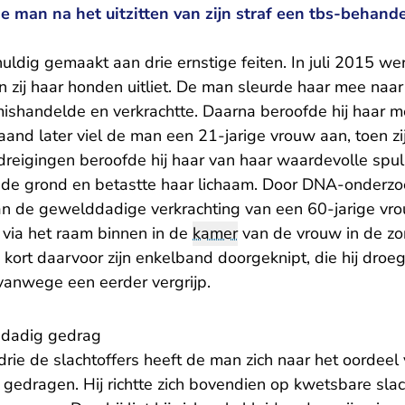
e man na het uitzitten van zijn straf een tbs-behand
uldig gemaakt aan drie ernstige feiten. In juli 2015 we
n zij haar honden uitliet. De man sleurde haar mee naa
mishandelde en verkrachtte. Daarna beroofde hij haar 
aand later viel de man een 21-jarige vrouw aan, toen z
reigingen beroofde hij haar van haar waardevolle spull
 de grond en betastte haar lichaam. Door DNA-onderz
an de gewelddadige verkrachting van een 60-jarige vrou
 via het raam binnen in de
kamer
van de vrouw in de zor
ort daarvoor zijn enkelband doorgeknipt, die hij droeg
anwege een eerder vergrijp.
ddadig gedrag
drie de slachtoffers heeft de man zich naar het oordeel
gedragen. Hij richtte zich bovendien op kwetsbare slach