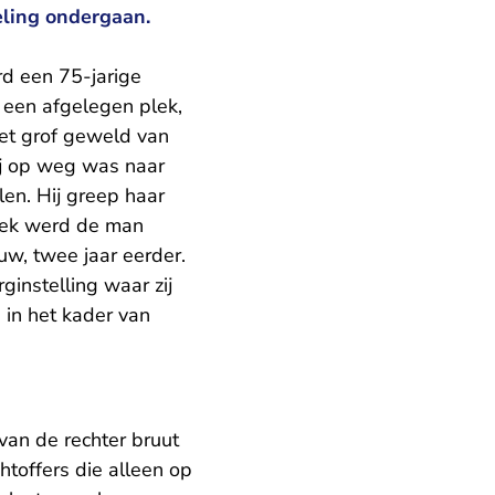
eling ondergaan.
rd een 75-jarige
r een afgelegen plek,
met grof geweld van
ij op weg was naar
en. Hij greep haar
oek werd de man
w, twee jaar eerder.
ginstelling waar zij
 in het kader van
 van de rechter bruut
toffers die alleen op