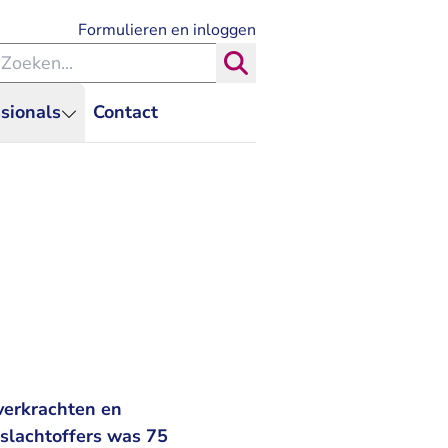
- U verlaat Rechtspraak.nl
Formulieren en inloggen
eken binnen de Rechtspraak
Zoeken
sionals
Contact
verkrachten en
slachtoffers was 75