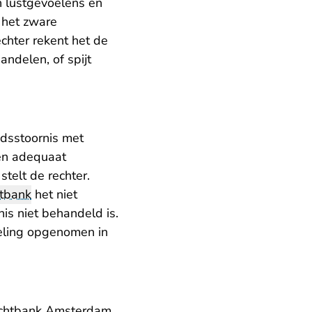
en lustgevoelens en
 het zware
echter rekent het de
andelen, of spijt
idsstoornis met
een adequaat
telt de rechter.
htbank
het niet
is niet behandeld is.
deling opgenomen in
rechtbank Amsterdam,