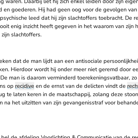
g waren. Daarbij liet hij zich enkel leiden door zijn eig
ld en goederen. Hij had geen oog voor de gevolgen van
 psychische leed dat hij zijn slachtoffers toebracht. De r
ooit enig inzicht heeft gegeven in het waarom van zijn h
zijn slachtoffers.
eken dat de man lijdt aan een antisociale persoonlijkhe
ken. Hierdoor wordt hij onder meer niet geremd door 
De man is daarom verminderd toerekeningsvatbaar, zo s
ans op
recidive
en de ernst van de delicten vindt de
rec
 te laten keren in de maatschappij, zolang deze stoorn
na het uitzitten van zijn gevangenisstraf voor behan
, bel de afdeling Voorlichting & Communicatie van de 