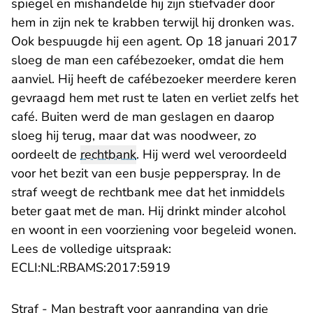
spiegel en mishandelde hij zijn stiefvader door
hem in zijn nek te krabben terwijl hij dronken was.
Ook bespuugde hij een agent. Op 18 januari 2017
sloeg de man een cafébezoeker, omdat die hem
aanviel. Hij heeft de cafébezoeker meerdere keren
gevraagd hem met rust te laten en verliet zelfs het
café. Buiten werd de man geslagen en daarop
sloeg hij terug, maar dat was noodweer, zo
oordeelt de
rechtbank
. Hij werd wel veroordeeld
voor het bezit van een busje pepperspray. In de
straf weegt de rechtbank mee dat het inmiddels
beter gaat met de man. Hij drinkt minder alcohol
en woont in een voorziening voor begeleid wonen.
Lees de volledige uitspraak:
- U verlaat Rechtspraak.n
ECLI:NL:RBAMS:2017:5919
Straf - Man bestraft voor aanranding van drie