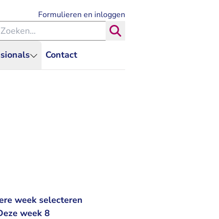
- U verlaat Rechtspraak.nl
Formulieren en inloggen
eken binnen de Rechtspraak
Zoeken
sionals
Contact
ere week selecteren
 Deze week 8