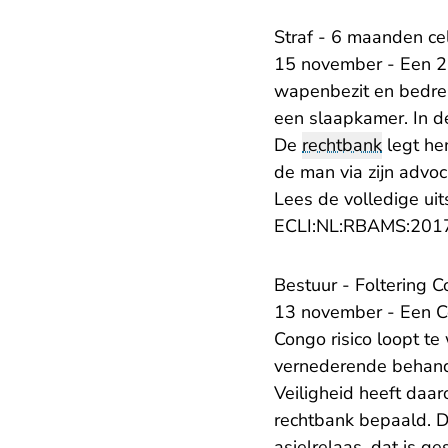
Straf - 6 maanden ce
15 november - Een 23
wapenbezit en bedrei
een slaapkamer. In de
De
rechtbank
legt he
de man via zijn advoc
Lees de volledige uit
ECLI:NL:RBAMS:201
Bestuur - Foltering C
13 november - Een Co
Congo risico loopt t
vernederende behande
Veiligheid heeft daa
rechtbank bepaald. De
asielrelaas, dat is g