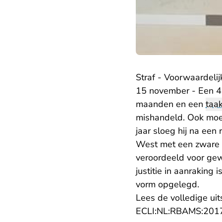
Straf - Voorwaardelij
15 november - Een 40
maanden en een
taak
mishandeld. Ook moet 
jaar sloeg hij na een
West met een zware m
veroordeeld voor gew
justitie in aanraking 
vorm opgelegd.
Lees de volledige uit
ECLI:NL:RBAMS:201