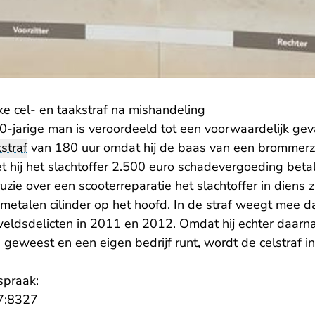
ke cel- en taakstraf na mishandeling
-jarige man is veroordeeld tot een voorwaardelijk gev
straf
van 180 uur omdat hij de baas van een brommerz
hij het slachtoffer 2.500 euro schadevergoeding betale
 ruzie over een scooterreparatie het slachtoffer in dien
etalen cilinder op het hoofd. In de straf weegt mee da
eldsdelicten in 2011 en 2012. Omdat hij echter daarn
is geweest en een eigen bedrijf runt, wordt de celstraf 
spraak:
- U verlaat Rechtspraak.nl
7:8327