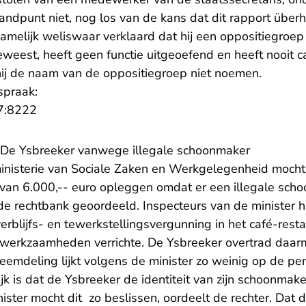
tandpunt niet, nog los van de kans dat dit rapport überh
amelijk weliswaar verklaard dat hij een oppositiegroep
 geweest, heeft geen functie uitgeoefend en heeft nooit 
 hij de naam van de oppositiegroep niet noemen.
spraak:
- U verlaat Rechtspraak.nl
7:8222
r De Ysbreeker vanwege illegale schoonmaker
nisterie van Sociale Zaken en Werkgelegenheid mocht 
van 6.000,-- euro opleggen omdat er een illegale sch
de rechtbank geoordeeld. Inspecteurs van de minister
rblijfs- en tewerkstellingsvergunning in het café-rest
werkzaamheden verrichte. De Ysbreeker overtrad daar
eemdeling lijkt volgens de minister zo weinig op de p
lijk is dat de Ysbreeker de identiteit van zijn schoonmak
ister mocht dit zo beslissen, oordeelt de rechter. Dat