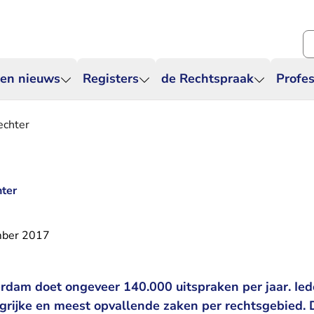
Zo
 en nieuws
Registers
de Rechtspraak
Profes
echter
hter
mber 2017
dam doet ongeveer 140.000 uitspraken per jaar. Ied
grijke en meest opvallende zaken per rechtsgebied.