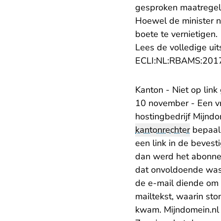
gesproken maatregele
Hoewel de minister ni
boete te vernietigen.
Lees de volledige uit
ECLI:NL:RBAMS:201
Kanton - Niet op lin
10 november - Een v
hostingbedrijf Mijnd
kantonrechter
bepaald
een link in de bevesti
dan werd het abonnem
dat onvoldoende was
de e-mail diende om z
mailtekst, waarin st
kwam. Mijndomein.nl 