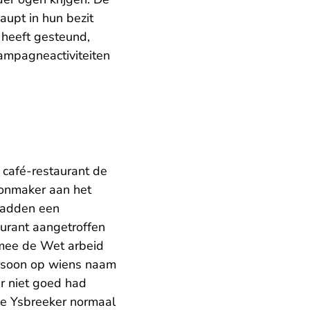
aupt in hun bezit
 heeft gesteund,
campagneactiviteiten
café-restaurant de
oonmaker aan het
 hadden een
aurant aangetroffen
mee de Wet arbeid
ersoon op wiens naam
er niet goed had
 de Ysbreeker normaal