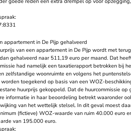
der goede reden een extra drempel op voor opzegging,
spraak:
- U verlaat Rechtspraak.nl
7:8331
an appartement in De Pijp gehalveerd
rprijs van een appartement in De Pijp wordt met teru
 dan gehalveerd naar 511,19 euro per maand. Dat heef
issie had namelijk een taxatierapport betrokken bij h
en zelfstandige woonruimte en volgens het puntenstelse
 worden toegekend op basis van een WOZ-beschikking
estane huurprijs gekoppeld. Dat de huurcommissie op g
re informatie in haar beoordeling betrekt waaronder ook
wijking van het wettelijk stelsel. In dit geval moest d
nimum (fictieve) WOZ-waarde van ruim 40.000 euro en
rde van 195.000 euro.
spraak: