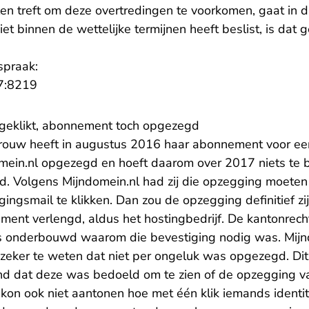
n treft om deze overtredingen te voorkomen, gaat in dit
et binnen de wettelijke termijnen heeft beslist, is dat
spraak:
- U verlaat Rechtspraak.nl
7:8219
k geklikt, abonnement toch opgezegd
rouw heeft in augustus 2016 haar abonnement voor ee
omein.nl opgezegd en hoeft daarom over 2017 niets te b
. Volgens Mijndomein.nl had zij die opzegging moeten
gingsmail te klikken. Dan zou de opzegging definitief zijn
ent verlengd, aldus het hostingbedrijf. De kantonrech
 onderbouwd waarom die bevestiging nodig was. Mijnd
eker te weten dat niet per ongeluk was opgezegd. Dit i
ond dat deze was bedoeld om te zien of de opzegging v
kon ook niet aantonen hoe met één klik iemands identit