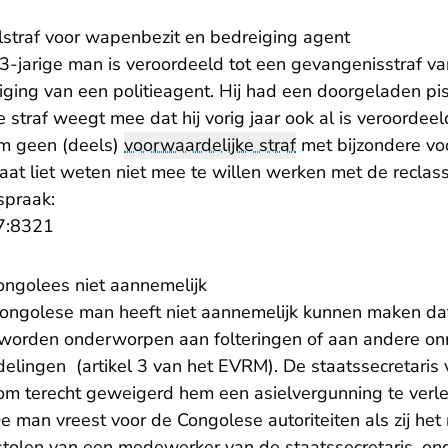
lstraf voor wapenbezit en bedreiging agent
-jarige man is veroordeeld tot een gevangenisstraf v
ging van een politieagent. Hij had een doorgeladen pis
 straf weegt mee dat hij vorig jaar ook al is veroordee
m geen (deels)
voorwaardelijke straf
met bijzondere v
aat liet weten niet mee te willen werken met de reclass
spraak:
- U verlaat Rechtspraak.nl
7:8321
ongolees niet aannemelijk
ngolese man heeft niet aannemelijk kunnen maken dat h
e worden onderworpen aan folteringen of aan andere on
lingen (artikel 3 van het EVRM). De staatssecretaris
rom terecht geweigerd hem een asielvergunning te verle
 man vreest voor de Congolese autoriteiten als zij het 
estolen van een medewerker van de staatssecretaris, on