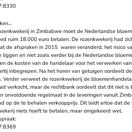
- U verlaat Rechtspraak.nl
7:8330
ken...
ozenkwekerij in Zimbabwe moet de Nederlandse bloe
ed ruim 18.000 euro betalen. De rozenkwekerij had zi
at de afspraken in 2015 waren veranderd, het risico va
e liggen en niet zoals eerder bij de Nederlandse bloe
en de kosten van de handelaar voor het verwerken van 
rtij inbegrepen. Na het horen van getuigen oordeelt de
. Verder verweet de rozenkwekerij de bloemenhandela
ad verkocht, maar de rechtbank oordeelt dat dit niet i
er onvoldoende regelmaat in de leveringen vanuit Zim
ad op de te behalen verkoopprijs. Dit leidt ertoe dat d
ekerij niets hoeft te betalen, maar omgekeerd wel.
spraak:
- U verlaat Rechtspraak.nl
7:8369