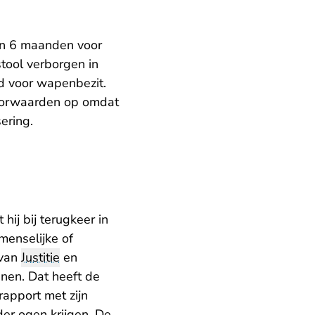
an 6 maanden voor
tool verborgen in
ld voor wapenbezit.
oorwaarden op omdat
ering.
ij bij terugkeer in
menselijke of
 van
Justitie
en
nen. Dat heeft de
rapport met zijn
der ogen krijgen. De