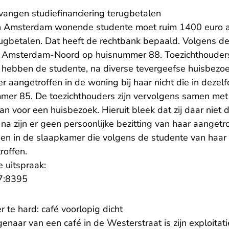
tvangen studiefinanciering terugbetalen
n Amsterdam wonende studente moet ruim 1400 euro a
rugbetalen. Dat heeft de rechtbank bepaald. Volgens de
in Amsterdam-Noord op huisnummer 88. Toezichthouder
 hebben de studente, na diverse tevergeefse huisbezo
r aangetroffen in de woning bij haar nicht die in dezelf
er 85. De toezichthouders zijn vervolgens samen met
 voor een huisbezoek. Hieruit bleek dat zij daar niet 
a zijn er geen persoonlijke bezitting van haar aangetr
en in de slaapkamer die volgens de studente van haar z
roffen.
e uitspraak:
- U verlaat Rechtspraak.nl
7:8395
 te hard: café voorlopig dicht
naar van een café in de Westerstraat is zijn exploitat