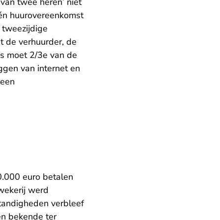
van twee heren’ niet
één huurovereenkomst
 tweezijdige
t de verhuurder, de
es moet 2/3e van de
ggen van internet en
geen
0.000 euro betalen
wekerij werd
standigheden verbleef
een bekende ter