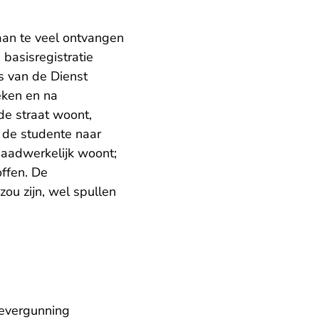
an te veel ontvangen
 basisregistratie
s van de Dienst
eken en na
de straat woont,
 de studente naar
daadwerkelijk woont;
offen. De
ou zijn, wel spullen
ievergunning