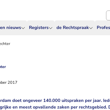
Zo
 en nieuws
Registers
de Rechtspraak
Profes
echter
hter
mber 2017
dam doet ongeveer 140.000 uitspraken per jaar. Ied
grijke en meest opvallende zaken per rechtsgebied.