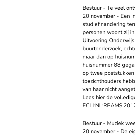
Bestuur - Te veel on
20 november - Een i
studiefinanciering te
personen woont zij 
Uitvoering Onderwijs
buurtonderzoek, echte
maar dan op huisnumm
huisnummer 88 gegaan
op twee poststukken n
toezichthouders hebb
van haar nicht aanget
Lees hier de volledig
ECLI:NL:RBAMS:201
Bestuur - Muziek weer
20 november - De eige