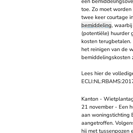
een bemiddelingsover
toe. Zo moet worden
twee keer courtage in
bemiddeling
, waarbi
(potentiële) huurder
kosten terugbetalen. 
het reinigen van de 
bemiddelingskosten z
Lees hier de volledig
ECLI:NL:RBAMS:201
Kanton - Wietplantag
21 november - Een hu
aan woningstichting 
aangetroffen. Volgen
hij met tussenpozen e