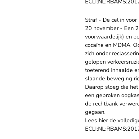
ECLI:NL:RBAMS:201
Straf - De cel in voo
20 november - Een 2
voorwaardelijk) en e
cocaïne en MDMA. Ook
zich onder reclasser
gelopen verkeersruzie
toeterend inhaalde en
slaande beweging ri
Daarop sloeg die het 
een gebroken oogkas,
de rechtbank verwere
gegaan.
Lees hier de volledig
ECLI:NL:RBAMS:201