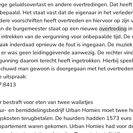
ege geluidsoverlast en andere overtredingen. Dat heeft
 bepaald. Het staat vast dat de eigenaar in het verled
re voorschriften heeft overtreden en hiervoor op zijn vi
van de burgemeester staat op een nieuwe
overtreding
in
 intrekken van de vergunning voor onbepaalde tijd. De r
aak inderdaad opnieuw de fout is ingegaan. De muziek i
n er was geen leidinggevende aanwezig. De rechter vind
unning daarom terecht heeft ingetrokken. Hierbij spee
schuwd man gewoon is doorgegaan met het overtreden 
e uitspraak:
- U verlaat Rechtspraak.nl
7:8413
 bestraft voor eten van twee walletjes
ur- en bemiddelingsbedrijf Urban Homies moet twee h
skosten terugbetalen. De huurders hadden 1573 euro 
 appartement waren gekomen. Urban Homies had voor d