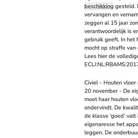
beschikking
gesteld. 
vervangen en vernam 
zeggen al 15 jaar z
verantwoordelijk is e
gebruik geeft. In het
mocht op straffe van
Lees hier de volledig
ECLI:NL:RBAMS:201
Civiel - Houten vloe
20 november - De ei
moet haar houten vlo
ondervindt. De kwali
de klasse ‘goed’ val
eigenaresse het appa
leggen. De onderbuur