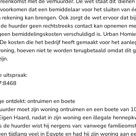
eenkomst met de verhuurder. De wet staat dit ‘dienen 
 voorkomen dat een bemiddelaar voor het sluiten van 
 rekening kan brengen. Ook zorgt de wet ervoor dat bij
j de huurder geen rechtstreeks contact kan opnemen me
 geen bemiddelingskosten verschuldigd is. Urban Homi
De kosten die het bedrijf heeft gemaakt voor het aanle
woning, hoeven niet te worden terugbetaald omdat dit 
ijn.
e uitspraak:
- U verlaat Rechtspraak.nl
7:8468
e ontdekt: ontruimen en boete
urder moet zijn woning ontruimen en een boete van 1
Eigen Haard, nadat in zijn woning een illegale hennepk
s de huurder wist hij nergens van: vanwege familieom
en tijdlang veel in Egypte en had hij zijn woning aan 