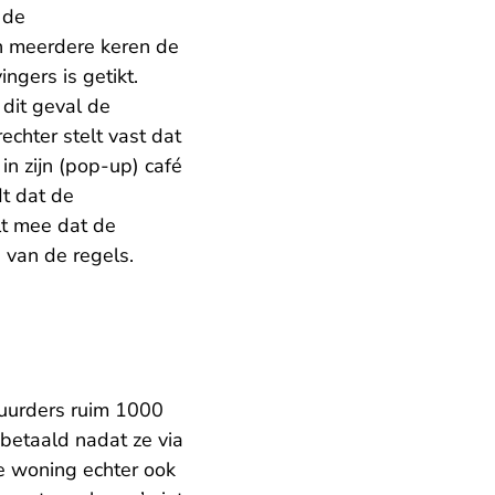
 de
en meerdere keren de
ngers is getikt.
 dit geval de
echter stelt vast dat
n zijn (pop-up) café
t dat de
lt mee dat de
van de regels.
uurders ruim 1000
betaald nadat ze via
e woning echter ook