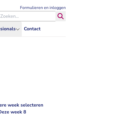
- U verlaat Rechtspraak.nl
Formulieren en inloggen
eken binnen de Rechtspraak
Zoeken
sionals
Contact
ere week selecteren
 Deze week 8