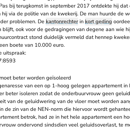
Pas bij terugkomst in september 2017 ontdekte hij dat
hij via de politie van de kwekerij. De man huurde de w
onder problemen. De
kantonrechter
in
kort geding
oordeel
n blijft, ook voor de gedragingen van degene aan wie hi
 huurcontract stond duidelijk vermeld dat hennep kweke
 een boete van 10.000 euro.
e uitspraak:
- U verlaat Rechtspraak.nl
7:8593
r moet beter worden geïsoleerd
genaresse van een op 1-hoog gelegen appartement in
er beter isoleren zodat de onderbuurvrouw geen gelui
teit van de geluidwering van de vloer moet worden aan
t in de zin van de NEN-norm die hiervoor wordt gehante
rtement betrok, had ze in het hele appartement een hou
vrouw ondervond sindsdien veel geluidsoverlast, te 