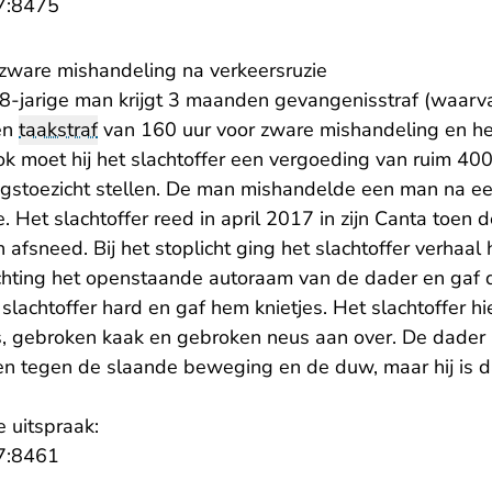
- U verlaat Rechtspraak.nl
7:8475
r zware mishandeling na verkeersruzie
8-jarige man krijgt 3 maanden gevangenisstraf (waar
en
taakstraf
van 160 uur voor zware mishandeling en he
 moet hij het slachtoffer een vergoeding van ruim 40
ingstoezicht stellen. De man mishandelde een man na ee
. Het slachtoffer reed in april 2017 in zijn Canta toen
 afsneed. Bij het stoplicht ging het slachtoffer verhaal 
chting het openstaande autoraam van de dader en gaf 
slachtoffer hard en gaf hem knietjes. Het slachtoffer h
 gebroken kaak en gebroken neus aan over. De dader 
n tegen de slaande beweging en de duw, maar hij is da
e uitspraak:
- U verlaat Rechtspraak.nl
7:8461