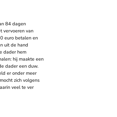
van 84 dagen
t vervoeren van
00 euro betalen en
n uit de hand
 de dader hem
halen: hij maakte een
de dader een duw.
ield er onder meer
mocht zich volgens
arin veel te ver