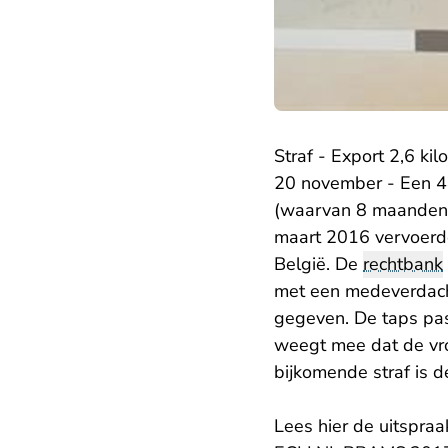
Straf - Export 2,6 ki
20 november - Een 44
(waarvan 8 maanden v
maart 2016 vervoerde 
België. De
rechtbank
met een medeverdachte
gegeven. De taps pass
weegt mee dat de vro
bijkomende straf is d
Lees hier de uitspraa