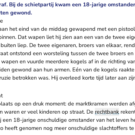
af. Bij de schietpartij kwam een 18-jarige omstande
ten gewond.
ge
aan het eind van de middag gewapend met een pistoo
binnen. Dat wapen liet hij zien aan een van de twee ei
buiten liep. De twee eigenaren, broers van elkaar, ren
raat ontstond een worsteling tussen de twee broers en 
jn wapen en vuurde meerdere kogels af in de richting 
beiden gewond aan hun armen. Eén van de kogels raakte
 ruzie betrokken was. Hij overleed korte tijd later aan z
at
d plaats op een druk moment: de marktkramen werden 
 waren er veel kinderen op straat. De
rechtbank
reken
ij een 18-jarige onschuldige omstander van het leven h
sico heeft genomen nog meer onschuldige slachtoffers t