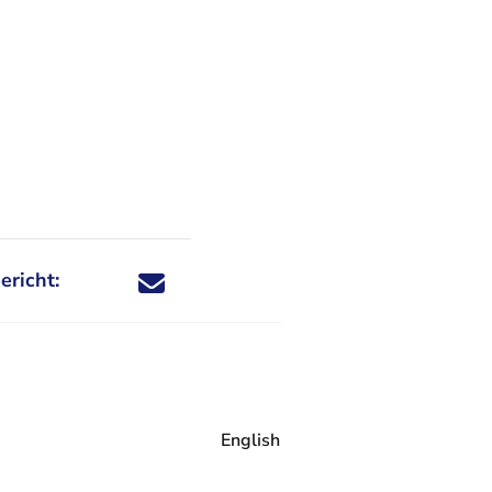
nl
ericht:
Deel dit nieuwsbericht via X - U verlaat Rechtspraa
Deel dit nieuwsbericht via Facebook - U verlaat
Deel dit nieuwsbericht via e-mail
Deel dit nieuwsbericht via LinkedIn - U v
English