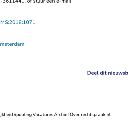
- U verlaat Rechtspraak.
-3611440, of stuur een
e-mail
- U verlaat Rechtspraak.nl
AMS:2018:1071
Amsterdam
Deel dit nieuwsb
jkheid
Spoofing
Vacatures
Archief
Over rechtspraak.nl
- U verlaat Rechtspraak.nl
 Rechtspraak.nl
t Rechtspraak.nl
rlaat Rechtspraak.nl
verlaat Rechtspraak.nl
 U verlaat Rechtspraak.nl
' nieuwsbrief - U verlaat Rechtspraak.nl