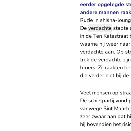
eerder opgelegde str
andere mannen raak
Ruzie in shisha-loun
De
verdachte
stapte 
in de Ten Katestraat 
waarna hij weer naar 
verdachte aan. Op st
trok de verdachte zi
broers. Zij raakten 
die verder niet bij de
Veel mensen op stra
De schietpartij von
vanwege Sint Maarten
zeer zwaar aan dat h
hij bovendien het ri