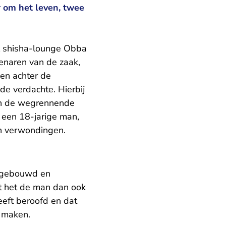
r om het leven, twee
l shisha-lounge Obba
genaren van de zaak,
den achter de
de verdachte. Hierbij
van de wegrennende
 een 18-jarige man,
ijn verwondingen.
afgebouwd en
t het de man dan ook
eeft beroofd en dat
e maken.