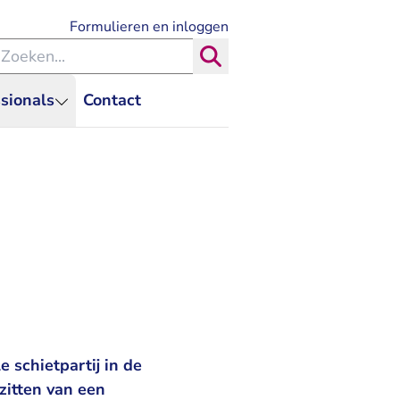
- U verlaat Rechtspraak.nl
Formulieren en inloggen
eken binnen de Rechtspraak
Zoeken
sionals
Contact
e schietpartij in de
zitten van een