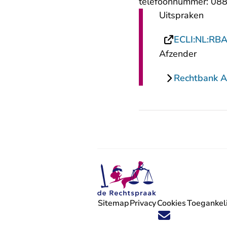
telefoonnummer: 088
Uitspraken
ECLI:NL:RB
Afzender
Rechtbank 
Sitemap
Privacy
Cookies
Toegankeli
Volg ons op X (Twitter) - U verlaat
Volg ons op Facebook - U verlaa
Volg ons op Instagram - U ve
Volg ons op Youtube - U 
Volg ons op LinkedIn -
'Blijf op de hoogte