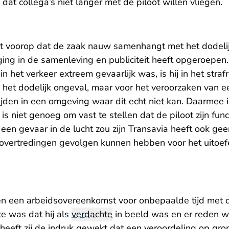
dat collega’s niet langer met de piloot willen vliegen.
t voorop dat de zaak nauw samenhangt met het dodeli
ing in de samenleving en publiciteit heeft opgeroepen
n het verkeer extreem gevaarlijk was, is hij in het straf
het dodelijk ongeval, maar voor het veroorzaken van 
rijden in een omgeving waar dit echt niet kan. Daarmee 
is niet genoeg om vast te stellen dat de piloot zijn fun
een gevaar in de lucht zou zijn Transavia heeft ook geen
sovertredingen gevolgen kunnen hebben voor het uitoe
en een arbeidsovereenkomst voor onbepaalde tijd met 
te was dat hij als
verdachte
in beeld was en er reden wa
e heeft zij de indruk gewekt dat een veroordeling op gr