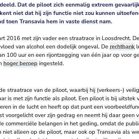
eeld. Dat de piloot zich eenmalig extreem gevaarlijk
ent niet dat hij zijn functie niet zou kunnen uitoef
nd toen Transavia hem in vaste dienst nam.
art 2016 met zijn vader een straatrace in Loosdrecht. D
nvloed van alcohol een dodelijk ongeval. De
rechtbank
l
n 100 uur en een rijontzegging van één jaar op voor gev
en
hoger beroep
ingesteld.
de straatrace van de piloot, waarbij hij (verkeers-) vei
r is met zijn functie als piloot. Een piloot is bij uitstek
eren in de lucht en heeft op dat punt een voorbeeldfun
ist voorgelicht over zijn gedrag en neemt hij daar geen 
 de commerciële belangen in het geding, omdat de publ
 niet alleen op de piloot, maar ook op Transavia als wer