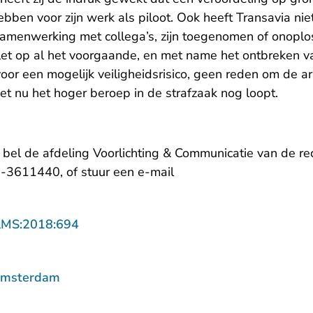
bben voor zijn werk als piloot. Ook heeft Transavia n
amenwerking met collega’s, zijn toegenomen of onoplos
elet op al het voorgaande, en met name het ontbreken v
or een mogelijk veiligheidsrisico, geen reden om de 
iet nu het hoger beroep in de strafzaak nog loopt.
, bel de afdeling Voorlichting & Communicatie van de 
- U verlaat Rechtspraak.
-3611440, of stuur een
e-mail
- U verlaat Rechtspraak.nl
AMS:2018:694
Amsterdam