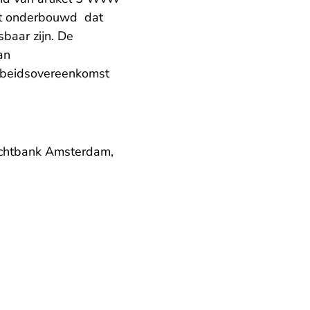
iet onderbouwd dat
baar zijn. De
an
arbeidsovereenkomst
rechtbank Amsterdam,
nl