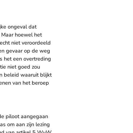
jke ongeval dat
. Maar hoewel het
recht niet veroordeeld
een gevaar op de weg
is het een overtreding
ctie niet goed zou
 beleid waaruit blijkt
fenen van het beroep
de piloot aangegaan
s om aan zijn lezing
ond van artikel 5 WvW