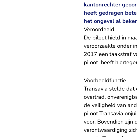
kantonrechter geoord
heeft gedragen betek
het ongeval al beke
Veroordeeld
De piloot hield in ma
veroorzaakte onder i
2017 een taakstraf va
piloot heeft hierteg
Voorbeeldfunctie
Transavia stelde dat 
overtrad, onverenigbaa
de veiligheid van and
piloot Transavia onju
voor. Bovendien zijn
verontwaardiging zich