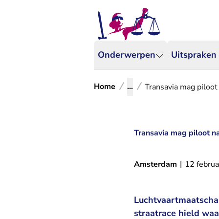
Onderwerpen
Uitspraken
Home
...
Transavia mag piloot 
Transavia mag piloot na
Amsterdam
|
12 februa
Luchtvaartmaatschap
straatrace hield waar