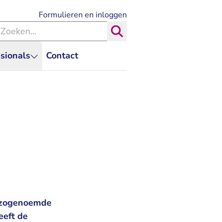
- U verlaat Rechtspraak.nl
Formulieren en inloggen
eken binnen de Rechtspraak
Zoeken
sionals
Contact
n zogenoemde
eeft de