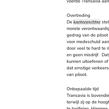
voerde Transavia aan 
Overtreding
De
kantonrechter
stel
morele verontwaardig
gedrag van de piloot i
voor medeschuld aan 
door veel te hard te 
en geen misdrijf. Dat 
kunnen uitoefenen of 
dat ernstige verkeer
van piloot.
Onbepaalde tijd
Transavia is bovendi
terwijl zij op de hoog
te twijfelen. Hierme