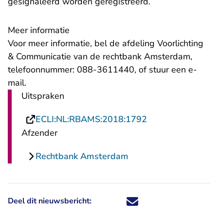
gesignaleerd worden geregistreerd.
Meer informatie
Voor meer informatie, bel de afdeling Voorlichting
& Communicatie van de rechtbank Amsterdam,
telefoonnummer: 088-3611440, of stuur een
e-
- U verlaat Rechtspraak.nl
mail
.
Uitspraken
- U verlaat Recht
ECLI:NL:RBAMS:2018:1792
Afzender
Rechtbank Amsterdam
Deel dit nieuwsbericht:
Deel dit nieuwsbericht via X - U 
Deel dit nieuwsbericht via Fa
Deel dit nieuwsbericht via
Deel dit nieuwsbericht