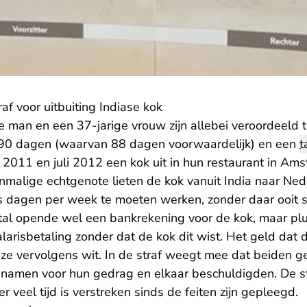
raf voor uitbuiting Indiase kok
ge man en een 37-jarige vrouw zijn allebei veroordeeld 
 90 dagen (waarvan 88 dagen voorwaardelijk) en een
t
ni 2011 en juli 2012 een kok uit in hun restaurant in A
oenmalige echtgenote lieten de kok vanuit India naar N
s dagen per week te moeten werken, zonder daar ooit sa
al opende wel een bankrekening voor de kok, maar pl
larisbetaling zonder dat de kok dit wist. Het geld dat 
ze vervolgens wit. In de straf weegt mee dat beiden g
 namen voor hun gedrag en elkaar beschuldigden. De st
r veel tijd is verstreken sinds de feiten zijn gepleegd.