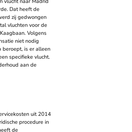
n vlucht naar Madrid
rde. Dat heeft de
werd zij gedwongen
tal vluchten voor de
 Kaagbaan. Volgens
atie niet nodig
beroept, is er alleen
n specifieke vlucht.
nderhoud aan de
servicekosten uit 2014
ridische procedure in
heeft de