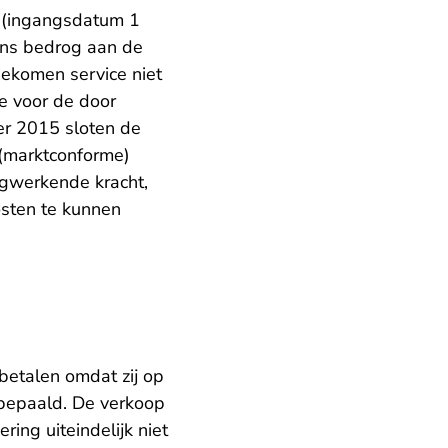
t (ingangsdatum 1
ens bedrog aan de
gekomen service niet
e voor de door
er 2015 sloten de
(marktconforme)
rugwerkende kracht,
osten te kunnen
betalen omdat zij op
 bepaald. De verkoop
ing uiteindelijk niet