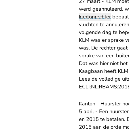
27 maart - KLM moet 
werd geannuleerd, wa
kantonrechter
bepaald
vluchten te annuleren
volgende dag te bep
KLM was er sprake v
was. De rechter gaat 
sprake van een buite
Dat was hier niet he
Kaagbaan heeft KLM
Lees de volledige uit
ECLI:NL:RBAMS:201
Kanton - Huurster hoe
5 april - Een huurste
en 2015 te betalen. D
2015 aan de orde moe