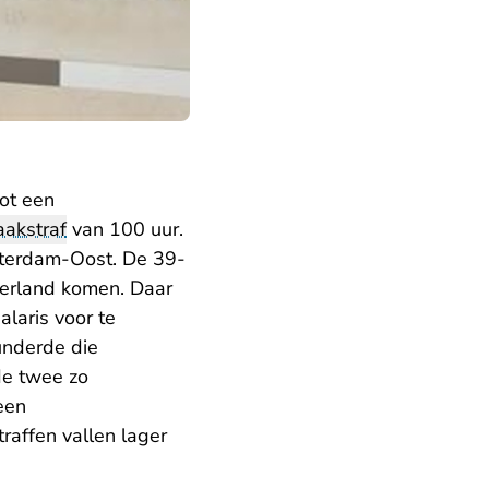
tot een
aakstraf
van 100 uur.
msterdam-Oost. De 39-
ederland komen. Daar
laris voor te
underde die
de twee zo
een
raffen vallen lager