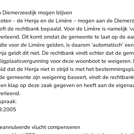
 Diemerzeedijk mogen blijven
boten - de Henja en de Limère – mogen aan de Diemer
eeft de rechtbank bepaald. Voor de Limère is namelijk ‘
verleend. Dit komt omdat de gemeente te laat op de aan
die voor de Limère gelden, is daarom ‘automatisch’ ee
nja geldt dit niet. De rechtbank vindt echter dat de g
ligplaatsvergunning voor deze woonboot te weigeren. 
ld dat de Henja niet in strijd is met het bestemmingsp
 gemeente zijn weigering baseert, vindt de rechtbank 
 een klap op deze zaak gegeven en heeft aan de eigena
verleend.
spraak:
- U verlaat Rechtspraak.nl
8:2005
eannuleerde vlucht compenseren