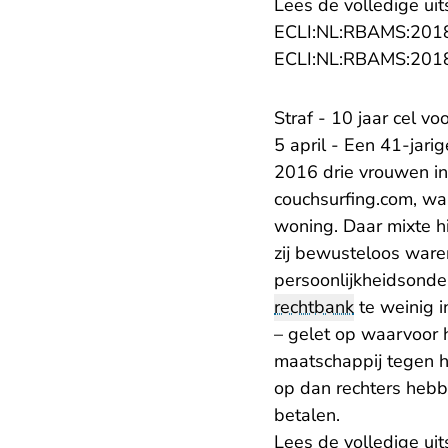
Lees de volledige uit
ECLI:NL:RBAMS:201
ECLI:NL:RBAMS:201
Straf - 10 jaar cel v
5 april - Een 41-jari
2016 drie vrouwen in
couchsurfing.com, wa
woning. Daar mixte hi
zij bewusteloos war
persoonlijkheidsonderz
rechtbank
te weinig i
– gelet op waarvoor h
maatschappij tegen 
op dan rechters hebb
betalen.
Lees de volledige uit