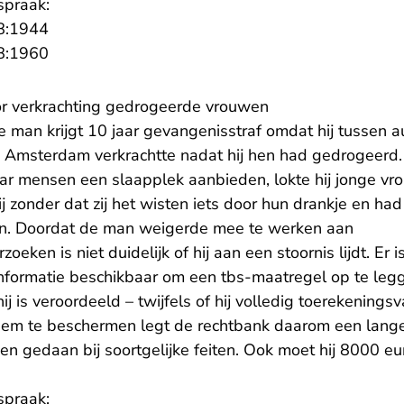
spraak:
- U verlaat Rechtspraak.nl
8:1944
- U verlaat Rechtspraak.nl
8:1960
oor verkrachting gedrogeerde vrouwen
ge man krijgt 10 jaar gevangenisstraf omdat hij tussen 
 Amsterdam verkrachtte nadat hij hen had gedrogeerd.
ar mensen een slaapplek aanbieden, lokte hij jonge vro
j zonder dat zij het wisten iets door hun drankje en had
en. Doordat de man weigerde mee te werken aan
oeken is niet duidelijk of hij aan een stoornis lijdt. Er 
nformatie beschikbaar om een tbs-maatregel op te leg
ij is veroordeeld – twijfels of hij volledig toerekenings
hem te beschermen legt de rechtbank daarom een lange
en gedaan bij soortgelijke feiten. Ook moet hij 8000 
spraak: