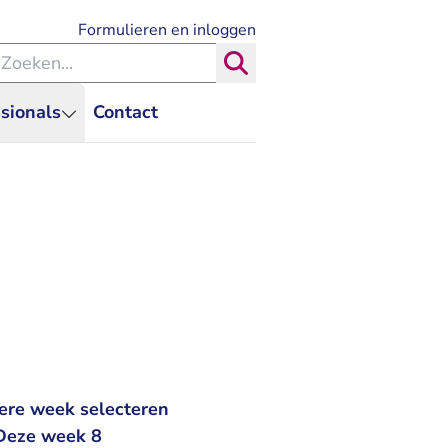
- U verlaat Rechtspraak.nl
Formulieren en inloggen
eken binnen de Rechtspraak
Zoeken
sionals
Contact
ere week selecteren
 Deze week 8