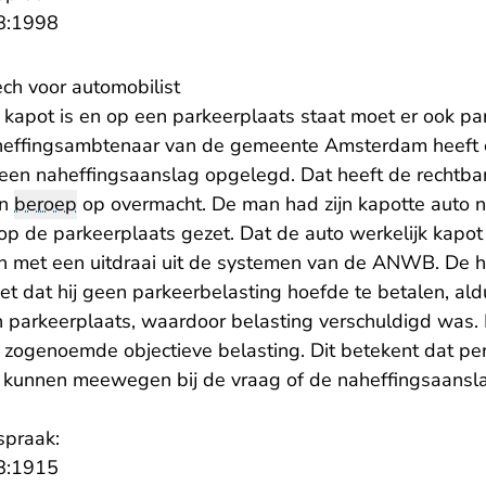
- U verlaat Rechtspraak.nl
8:1998
ch voor automobilist
o kapot is en op een parkeerplaats staat moet er ook pa
heffingsambtenaar van de gemeente Amsterdam heeft 
een naheffingsaanslag opgelegd. Dat heeft de rechtb
en
beroep
op overmacht. De man had zijn kapotte auto 
 op de parkeerplaats gezet. Dat de auto werkelijk kapo
n met een uitdraai uit de systemen van de ANWB. De 
et dat hij geen parkeerbelasting hoefde te betalen, al
en parkeerplaats, waardoor belasting verschuldigd was.
 zogenoemde objectieve belasting. Dit betekent dat per
kunnen meewegen bij de vraag of de naheffingsaanslag
spraak:
- U verlaat Rechtspraak.nl
8:1915