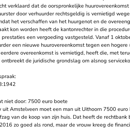
echt verklaard dat de oorspronkelijke huurovereenkoms
urster door verhuurder rechtsgeldig is vernietigd weg
Omdat het verschaffen van het huurgenot en de overeen
t kon worden heeft de kantonrechter in die procedur
 prestaties een vergoeding vastgesteld. Vanaf 1 oktob
uurder een nieuwe huurovereenkomst tegen een hogere 
 eerdere overeenkomst is vernietigd, heeft die, met te
 ontbreekt de juridische grondslag om alsnog servicek
spraak:
- U verlaat Rechtspraak.nl
8:1942
at niet door: 7500 euro boete
 uit Amstelveen moet een man uit Uithoorn 7500 euro 
fzag van de koop van zijn huis. Dat heeft de rechtbank
016 zo goed als rond, maar de vrouw kreeg de financier