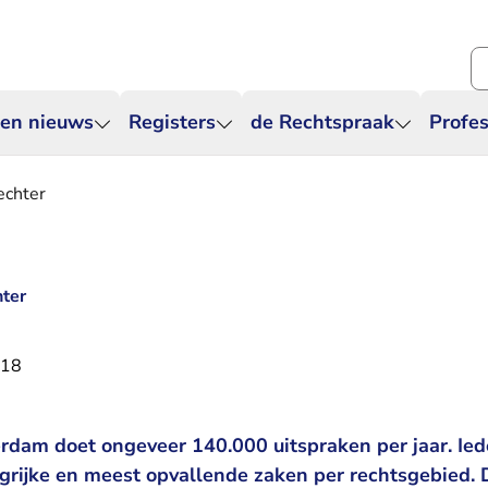
Zo
 en nieuws
Registers
de Rechtspraak
Profes
echter
hter
018
dam doet ongeveer 140.000 uitspraken per jaar. Ied
grijke en meest opvallende zaken per rechtsgebied.