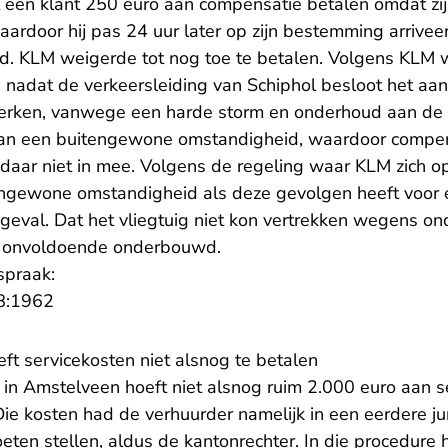
een klant 250 euro aan compensatie betalen omdat zij
ardoor hij pas 24 uur later op zijn bestemming arrivee
. KLM weigerde tot nog toe te betalen. Volgens KLM 
 nadat de verkeersleiding van Schiphol besloot het aan
erken, vanwege een harde storm en onderhoud aan de
an een buitengewone omstandigheid, waardoor compens
daar niet in mee. Volgens de regeling waar KLM zich op 
ngewone omstandigheid als deze gevolgen heeft voor ee
t geval. Dat het vliegtuig niet kon vertrekken wegens o
 onvoldoende onderbouwd.
spraak:
- U verlaat Rechtspraak.nl
8:1962
ft servicekosten niet alsnog te betalen
r in Amstelveen hoeft niet alsnog ruim 2.000 euro aan 
ie kosten had de verhuurder namelijk in een eerdere ju
ten stellen, aldus de kantonrechter. In die procedure 