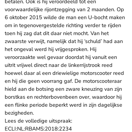
betalen. Ook is hij veroordeeld tot een
voorwaardelijke rijontzegging van 2 maanden. Op
6 oktober 2015 wilde de man een U-bocht maken
om in tegenovergestelde richting verder te rijden
toen hij zag dat dit daar niet mocht. Van het
zwaarste verwijt, namelijk dat hij ‘schuld’ had aan
het ongeval werd hij vrijgesproken. Hij
veroorzaakte wel gevaar doordat hij vanuit een
uitrit vrijwel direct naar de linkerrijstrook reed
hoewel daar al een driewielige motorscooter reed
en hij die geen voorrang gaf. De motorscooteraar
hield aan de botsing een zware kneuzing van zijn
borstkas en rechterbovenbeen over, waardoor hij
een flinke periode beperkt werd in zijn dagelijkse
bezigheden.
Lees de volledige uitspraak:
- U verlaat Rechtspraak.n
ECLI:NL:RBAMS:2018:2234