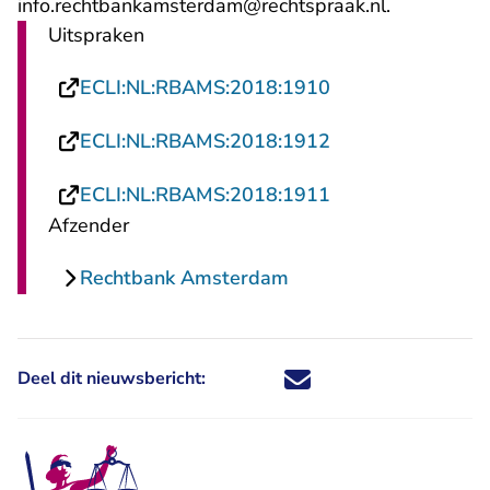
- U verlaat
info.rechtbankamsterdam@rechtspraak.nl
.
Uitspraken
- U verlaat Recht
ECLI:NL:RBAMS:2018:1910
- U verlaat Recht
ECLI:NL:RBAMS:2018:1912
- U verlaat Recht
ECLI:NL:RBAMS:2018:1911
Afzender
Rechtbank Amsterdam
Deel dit nieuwsbericht:
Deel dit nieuwsbericht via X - U 
Deel dit nieuwsbericht via Fa
Deel dit nieuwsbericht via
Deel dit nieuwsbericht