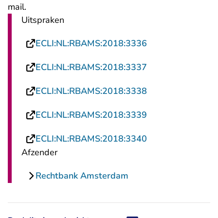
- U verlaat Rechtspraak.nl
mail
.
Uitspraken
- U verlaat Recht
ECLI:NL:RBAMS:2018:3336
- U verlaat Recht
ECLI:NL:RBAMS:2018:3337
- U verlaat Recht
ECLI:NL:RBAMS:2018:3338
- U verlaat Recht
ECLI:NL:RBAMS:2018:3339
- U verlaat Recht
ECLI:NL:RBAMS:2018:3340
Afzender
Rechtbank Amsterdam