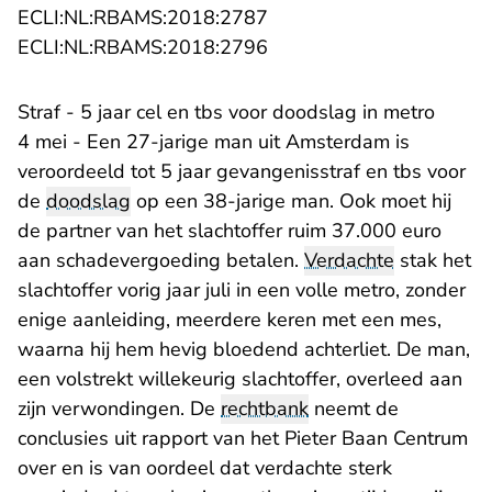
- U verlaat Rechtspraak.n
ECLI:NL:RBAMS:2018:2787
- U verlaat Rechtspraak.n
ECLI:NL:RBAMS:2018:2796
Straf - 5 jaar cel en tbs voor doodslag in metro
4 mei - Een 27-jarige man uit Amsterdam is
veroordeeld tot 5 jaar gevangenisstraf en tbs voor
de
doodslag
op een 38-jarige man. Ook moet hij
de partner van het slachtoffer ruim 37.000 euro
aan schadevergoeding betalen.
Verdachte
stak het
slachtoffer vorig jaar juli in een volle metro, zonder
enige aanleiding, meerdere keren met een mes,
waarna hij hem hevig bloedend achterliet. De man,
een volstrekt willekeurig slachtoffer, overleed aan
zijn verwondingen. De
rechtbank
neemt de
conclusies uit rapport van het Pieter Baan Centrum
over en is van oordeel dat verdachte sterk