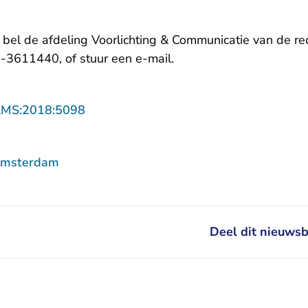
, bel de afdeling Voorlichting & Communicatie van de 
- U verlaat Rechtspraak.
-3611440, of stuur een
e-mail
.
- U verlaat Rechtspraak.nl
AMS:2018:5098
Amsterdam
Deel dit nieuwsb