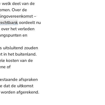
) welk deel van de
nemen. Over de
llingovereenkomst –
rechtbank
oordeelt nu
 over het verleden
gangspunten en
s uitsluitend zouden
t in het buitenland.
ele kosten van de
ene of
bestaande afspraken
e dat de uitkomst
n worden afgerekend.