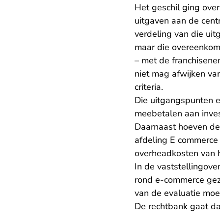
Het geschil ging ove
uitgaven aan de cent
verdeling van die ui
maar die overeenkoms
– met de franchisenem
niet mag afwijken va
criteria.
Die uitgangspunten en
meebetalen aan invest
Daarnaast hoeven de 
afdeling E commerce D
overheadkosten van h
In de vaststellingov
rond e-commerce geza
van de evaluatie moe
De rechtbank gaat daa