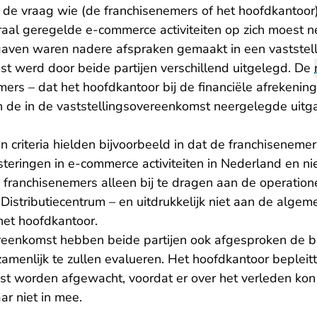
r de vraag wie (de franchisenemers of het hoofdkantoor
raal geregelde e-commerce activiteiten op zich moest 
tgaven waren nadere afspraken gemaakt in een vastste
t werd door beide partijen verschillend uitgelegd. De
ers – dat het hoofdkantoor bij de financiële afrekening
n de in de vaststellingsovereenkomst neergelegde uit
 criteria hielden bijvoorbeeld in dat de franchisenemer
eringen in e-commerce activiteiten in Nederland en nie
franchisenemers alleen bij te dragen aan de operation
istributiecentrum – en uitdrukkelijk niet aan de algem
et hoofdkantoor.
ereenkomst hebben beide partijen ook afgesproken de 
menlijk te zullen evalueren. Het hoofdkantoor bepleitt
st worden afgewacht, voordat er over het verleden ko
r niet in mee.