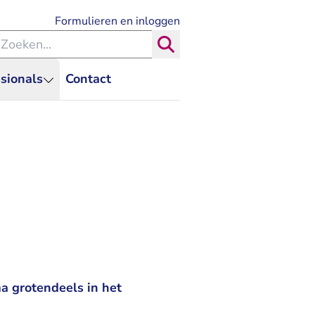
- U verlaat Rechtspraak.nl
Formulieren en inloggen
eken binnen de Rechtspraak
Zoeken
sionals
Contact
 grotendeels in het