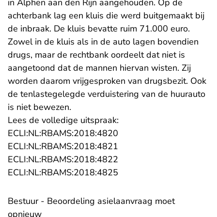
in Alphen aan den Rijn aangehouden. Op de
achterbank lag een kluis die werd buitgemaakt bij
de inbraak. De kluis bevatte ruim 71.000 euro.
Zowel in de kluis als in de auto lagen bovendien
drugs, maar de rechtbank oordeelt dat niet is
aangetoond dat de mannen hiervan wisten. Zij
worden daarom vrijgesproken van drugsbezit. Ook
de tenlastegelegde verduistering van de huurauto
is niet bewezen.
Lees de volledige uitspraak:
- U verlaat Rechtspraak.n
ECLI:NL:RBAMS:2018:4820
- U verlaat Rechtspraak.n
ECLI:NL:RBAMS:2018:4821
- U verlaat Rechtspraak.n
ECLI:NL:RBAMS:2018:4822
- U verlaat Rechtspraak.n
ECLI:NL:RBAMS:2018:4825
Bestuur - Beoordeling asielaanvraag moet
opnieuw