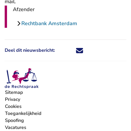
- U verlaat Rechtspraak.nl
mail
.
Afzender
Rechtbank Amsterdam
Deel dit nieuwsbericht:
Deel dit nieuwsbericht via X - U 
Deel dit nieuwsbericht via Fa
Deel dit nieuwsbericht via
Deel dit nieuwsbericht
Sitemap
Privacy
Cookies
Toegankelijkheid
Spoofing
Vacatures
- U verlaat Rechtspraak.nl