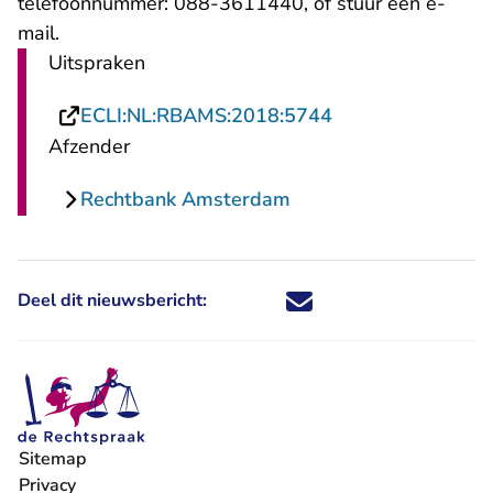
telefoonnummer: 088-3611440, of stuur een
e-
- U verlaat Rechtspraak.nl
mail
.
Uitspraken
- U verlaat Recht
ECLI:NL:RBAMS:2018:5744
Afzender
Rechtbank Amsterdam
Deel dit nieuwsbericht:
Deel dit nieuwsbericht via X - U 
Deel dit nieuwsbericht via Fa
Deel dit nieuwsbericht via
Deel dit nieuwsbericht
Sitemap
Privacy