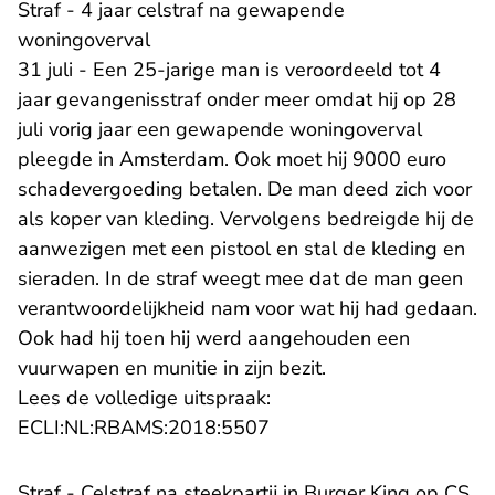
Straf - 4 jaar celstraf na gewapende
woningoverval
31 juli - Een 25-jarige man is veroordeeld tot 4
jaar gevangenisstraf onder meer omdat hij op 28
juli vorig jaar een gewapende woningoverval
pleegde in Amsterdam. Ook moet hij 9000 euro
schadevergoeding betalen. De man deed zich voor
als koper van kleding. Vervolgens bedreigde hij de
aanwezigen met een pistool en stal de kleding en
sieraden. In de straf weegt mee dat de man geen
verantwoordelijkheid nam voor wat hij had gedaan.
Ook had hij toen hij werd aangehouden een
vuurwapen en munitie in zijn bezit.
Lees de volledige uitspraak:
- U verlaat Rechtspraak.n
ECLI:NL:RBAMS:2018:5507
Straf - Celstraf na steekpartij in Burger King op CS