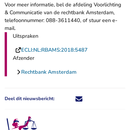
Voor meer informatie, bel de afdeling Voorlichting
& Communicatie van de rechtbank Amsterdam,
telefoonnummer: 088-3611440, of stuur een
e-
- U verlaat Rechtspraak.nl
mail
.
Uitspraken
- U verlaat Recht
ECLI:NL:RBAMS:2018:5487
Afzender
Rechtbank Amsterdam
Deel dit nieuwsbericht:
Deel dit nieuwsbericht via X - U 
Deel dit nieuwsbericht via Fa
Deel dit nieuwsbericht via
Deel dit nieuwsbericht