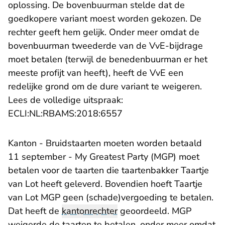
oplossing. De bovenbuurman stelde dat de
goedkopere variant moest worden gekozen. De
rechter geeft hem gelijk. Onder meer omdat de
bovenbuurman tweederde van de VvE-bijdrage
moet betalen (terwijl de benedenbuurman er het
meeste profijt van heeft), heeft de VvE een
redelijke grond om de dure variant te weigeren.
Lees de volledige uitspraak:
- U verlaat Rechtspraak.n
ECLI:NL:RBAMS:2018:6557
Kanton - Bruidstaarten moeten worden betaald
11 september - My Greatest Party (MGP) moet
betalen voor de taarten die taartenbakker Taartje
van Lot heeft geleverd. Bovendien hoeft Taartje
van Lot MGP geen (schade)vergoeding te betalen.
Dat heeft de
kantonrechter
geoordeeld. MGP
weigerde de taarten te betalen, onder meer omdat