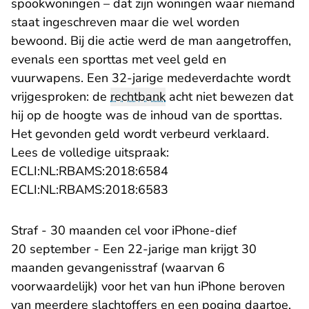
spookwoningen – dat zijn woningen waar niemand
staat ingeschreven maar die wel worden
bewoond. Bij die actie werd de man aangetroffen,
evenals een sporttas met veel geld en
vuurwapens. Een 32-jarige medeverdachte wordt
vrijgesproken: de
rechtbank
acht niet bewezen dat
hij op de hoogte was de inhoud van de sporttas.
Het gevonden geld wordt verbeurd verklaard.
Lees de volledige uitspraak:
- U verlaat Rechtspraak.n
ECLI:NL:RBAMS:2018:6584
- U verlaat Rechtspraak.n
ECLI:NL:RBAMS:2018:6583
Straf - 30 maanden cel voor iPhone-dief
20 september - Een 22-jarige man krijgt 30
maanden gevangenisstraf (waarvan 6
voorwaardelijk) voor het van hun iPhone beroven
van meerdere slachtoffers en een poging daartoe.