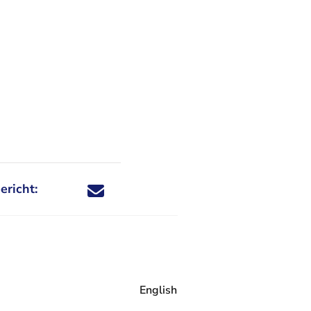
ericht:
Deel dit nieuwsbericht via X - U verlaat Rechtspraa
Deel dit nieuwsbericht via Facebook - U verlaat
Deel dit nieuwsbericht via e-mail
Deel dit nieuwsbericht via LinkedIn - U v
English