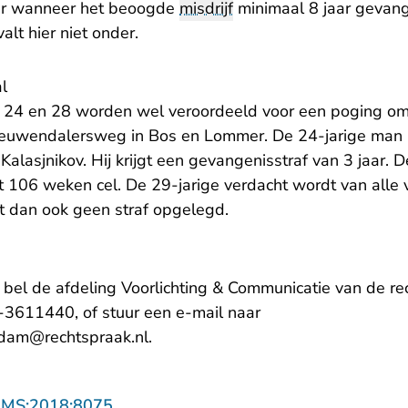
aar wanneer het beoogde
misdrijf
minimaal 8 jaar gevang
alt hier niet onder.
l
24 en 28 worden wel veroordeeld voor een poging om
euwendalersweg in Bos en Lommer. De 24-jarige man kr
 Kalasjnikov. Hij krijgt een gevangenisstraf van 3 jaar. 
t 106 weken cel. De 29-jarige verdacht wordt van alle
gt dan ook geen straf opgelegd.
, bel de afdeling Voorlichting & Communicatie van de 
3611440, of stuur een e-mail naar
- U verlaat Rechtspraak.nl
rdam@rechtspraak.nl
.
- U verlaat Rechtspraak.nl
AMS:2018:8075