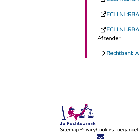
ECLI:NL:RB
ECLI:NL:RB
Afzender
Rechtbank 
Sitemap
Privacy
Cookies
Toegankeli
Volg ons op X (Twitter) - U verlaat
Volg ons op Facebook - U verlaa
Volg ons op Instagram - U ve
Volg ons op Youtube - U 
Volg ons op LinkedIn -
'Blijf op de hoogte