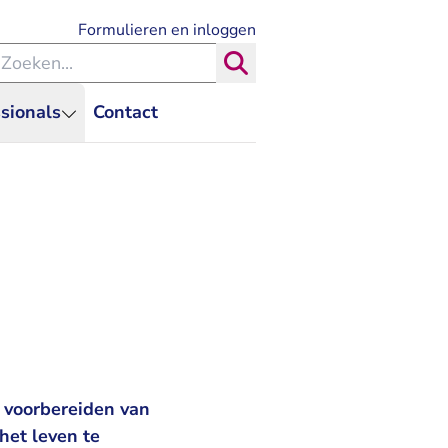
- U verlaat Rechtspraak.nl
Formulieren en inloggen
eken binnen de Rechtspraak
Zoeken
sionals
Contact
 voorbereiden van
het leven te