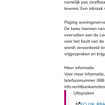
namelijk pas strafb
leveren. Een inbraak v
Poging woningoverva
De twee mannen van 
overvallen aan de Le
voor het bezit van de
wordt veroordeeld to
vrijgesproken en krij
Meer informatie
Voor meer informatie
telefoonnummer 088-
info.rechtbankamste
Uitspraken
ECLI:NL:RB