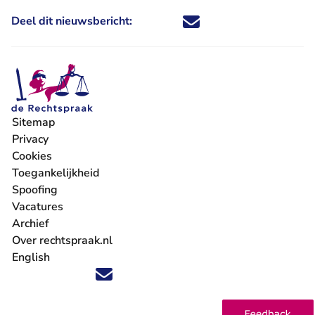
Deel dit nieuwsbericht:
Deel dit nieuwsbericht via X - U 
Deel dit nieuwsbericht via Fa
Deel dit nieuwsbericht via
Deel dit nieuwsbericht
Sitemap
Privacy
Cookies
Toegankelijkheid
Spoofing
Vacatures
- U verlaat Rechtspraak.nl
Archief
Over rechtspraak.nl
English
Volg ons op X (Twitter) - U verlaat Rechtspraak.nl
Volg ons op Facebook - U verlaat Rechtspraak.nl
Volg ons op Instagram - U verlaat Rechtspraak.nl
Volg ons op Youtube - U verlaat Rechtspraak.nl
Volg ons op LinkedIn - U verlaat Rechtspraak.n
'Blijf op de hoogte' nieuwsbrief - U verlaat