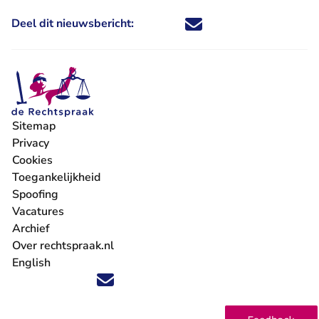
Deel dit nieuwsbericht:
Deel dit nieuwsbericht via X - U 
Deel dit nieuwsbericht via Fa
Deel dit nieuwsbericht via
Deel dit nieuwsbericht
Sitemap
Privacy
Cookies
Toegankelijkheid
Spoofing
Vacatures
- U verlaat Rechtspraak.nl
Archief
Over rechtspraak.nl
English
Volg ons op X (Twitter) - U verlaat Rechtspraak.nl
Volg ons op Facebook - U verlaat Rechtspraak.nl
Volg ons op Instagram - U verlaat Rechtspraak.nl
Volg ons op Youtube - U verlaat Rechtspraak.nl
Volg ons op LinkedIn - U verlaat Rechtspraak.n
'Blijf op de hoogte' nieuwsbrief - U verlaat