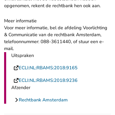
opgenomen, rekent de rechtbank hen ook aan.
Meer informatie
Voor meer informatie, bel de afdeling Voorlichting
& Communicatie van de rechtbank Amsterdam,
telefoonnummer: 088-3611440, of stuur een
e-
- U verlaat Rechtspraak.nl
mail
.
Uitspraken
- U verlaat Recht
ECLI:NL:RBAMS:2018:9165
- U verlaat Recht
ECLI:NL:RBAMS:2018:9236
Afzender
Rechtbank Amsterdam