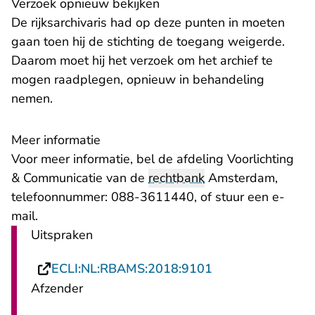
Verzoek opnieuw bekijken
De rijksarchivaris had op deze punten in moeten
gaan toen hij de stichting de toegang weigerde.
Daarom moet hij het verzoek om het archief te
mogen raadplegen, opnieuw in behandeling
nemen.
Meer informatie
Voor meer informatie, bel de afdeling Voorlichting
& Communicatie van de
rechtbank
Amsterdam,
telefoonnummer: 088-3611440, of stuur een
e-
- U verlaat Rechtspraak.nl
mail
.
Uitspraken
- U verlaat Recht
ECLI:NL:RBAMS:2018:9101
Afzender