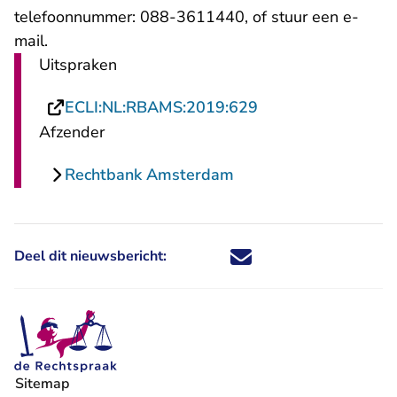
telefoonnummer: 088-3611440, of stuur een
e-
- U verlaat Rechtspraak.nl
mail
.
Uitspraken
- U verlaat Rechts
ECLI:NL:RBAMS:2019:629
Afzender
Rechtbank Amsterdam
Deel dit nieuwsbericht:
Deel dit nieuwsbericht via X - U 
Deel dit nieuwsbericht via Fa
Deel dit nieuwsbericht via
Deel dit nieuwsbericht
Sitemap