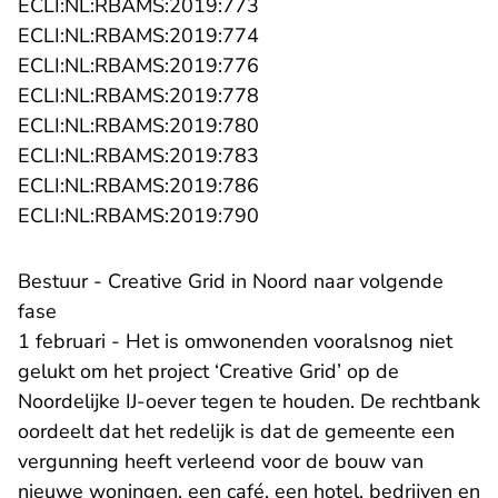
- U verlaat Rechtspraak.nl
ECLI:NL:RBAMS:2019:773
- U verlaat Rechtspraak.nl
ECLI:NL:RBAMS:2019:774
- U verlaat Rechtspraak.nl
ECLI:NL:RBAMS:2019:776
- U verlaat Rechtspraak.nl
ECLI:NL:RBAMS:2019:778
- U verlaat Rechtspraak.nl
ECLI:NL:RBAMS:2019:780
- U verlaat Rechtspraak.nl
ECLI:NL:RBAMS:2019:783
- U verlaat Rechtspraak.nl
ECLI:NL:RBAMS:2019:786
- U verlaat Rechtspraak.nl
ECLI:NL:RBAMS:2019:790
Bestuur - Creative Grid in Noord naar volgende
fase
1 februari - Het is omwonenden vooralsnog niet
gelukt om het project ‘Creative Grid’ op de
Noordelijke IJ-oever tegen te houden. De rechtbank
oordeelt dat het redelijk is dat de gemeente een
vergunning heeft verleend voor de bouw van
nieuwe woningen, een café, een hotel, bedrijven en