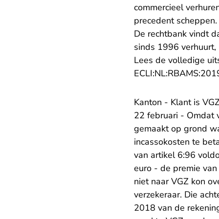
commercieel verhure
precedent scheppen.
De rechtbank vindt d
sinds 1996 verhuurt,
Lees de volledige uit
ECLI:NL:RBAMS:201
Kanton - Klant is VG
22 februari - Omdat 
gemaakt op grond waa
incassokosten te bet
van artikel 6:96 vold
euro - de premie van
niet naar VGZ kon ov
verzekeraar. Die ach
2018 van de rekening