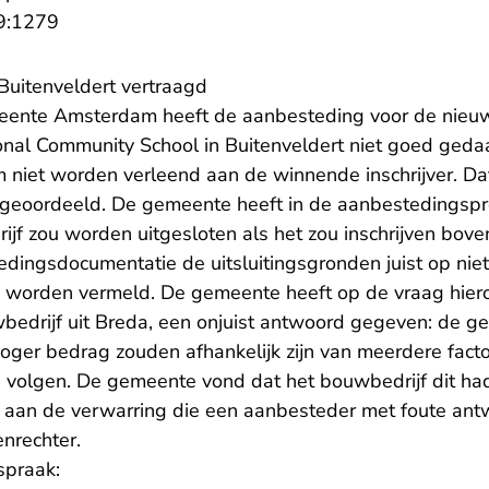
- U verlaat Rechtspraak.nl
9:1279
Buitenveldert vertraagd
meente Amsterdam heeft de aanbesteding voor de nie
nal Community School in Buitenveldert niet goed geda
iet worden verleend aan de winnende inschrijver. Da
 geoordeeld. De gemeente heeft in de aanbestedingspro
ijf zou worden uitgesloten als het zou inschrijven bov
edingsdocumentatie de uitsluitingsgronden juist op nie
 worden vermeld. De gemeente heeft op de vraag hier
wbedrijf uit Breda, een onjuist antwoord gegeven: de g
hoger bedrag zouden afhankelijk zijn van meerdere fact
zou volgen. De gemeente vond dat het bouwbedrijf dit h
en aan de verwarring die een aanbesteder met foute an
nrechter.
spraak: