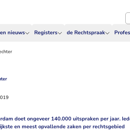
Zo
 en nieuws
Registers
de Rechtspraak
Profes
echter
hter
2019
dam doet ongeveer 140.000 uitspraken per jaar. Ied
ijkste en meest opvallende zaken per rechtsgebied