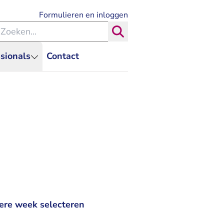
- U verlaat Rechtspraak.nl
Formulieren en inloggen
eken binnen de Rechtspraak
Zoeken
sionals
Contact
ere week selecteren