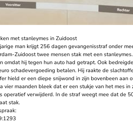
teken met stanleymes in Zuidoost
-jarige man krijgt 256 dagen gevangenisstraf onder me
rdam-Zuidoost twee mensen stak met een stanleymes. D
 omdat hij tegen hun auto had getrapt. Ook bedreigde
uro schadevergoeding betalen. Hij raakte de slachtoff
fer hield er een diepe snijwond in zijn bovenbeen aan 
a vier maanden bleek dat er een stukje van het mes in 
s operatief verwijderd. In de straf weegt mee dat de 5
raat stak.
spraak:
- U verlaat Rechtspraak.nl
9:1293