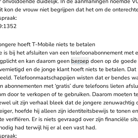
 onvoldoende duidelijk. In de aanmaningen noemde VG
uit kon de vrouw niet begrijpen dat het om de onterechte
spraak:
- U verlaat Rechtspraak.nl
9:1352
ongere hoeft T-Mobile niets te betalen
e is bij het afsluiten van een telefoonabonnement met e
rgplicht en kan daarom geen
beroep
doen op de goede 
rnietigd en de jonge klant hoeft niets te betalen. Dat
eeld. Telefoonmaatschappijen wisten dat er bendes wa
n abonnementen met ‘gratis’ dure telefoons lieten afsl
om door te verkopen of te gebruiken. Daarom moeten t
oewel uit zijn verhaal bleek dat de jongere zenuwachtig 
iger, hoefde hij alleen zijn identiteitsbewijs te tonen 
 verifiëren. Er is niets gevraagd over zijn financiële si
odig had terwijl hij er al een vast had.
spraak: