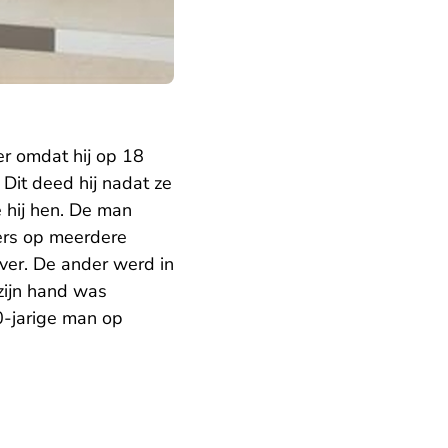
er omdat hij op 18
it deed hij nadat ze
 hij hen. De man
ers op meerdere
over. De ander werd in
zijn hand was
0-jarige man op