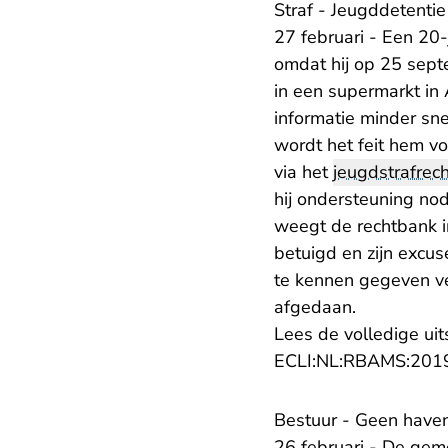
Straf - Jeugddetentie
27 februari - Een 20
omdat hij op 25 septe
in een supermarkt in 
informatie minder sn
wordt het feit hem v
via het
jeugdstrafrech
hij ondersteuning no
weegt de rechtbank in
betuigd en zijn excus
te kennen gegeven ve
afgedaan.
Lees de volledige uit
ECLI:NL:RBAMS:201
Bestuur - Geen have
26 februari - De ge