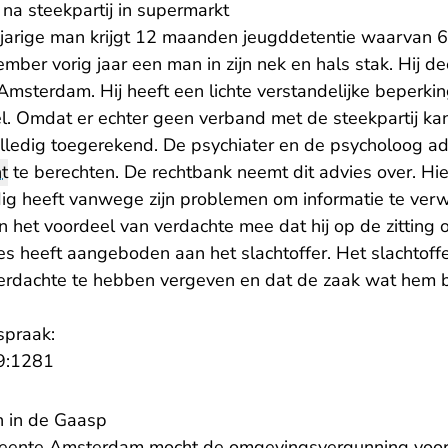
 na steekpartij in supermarkt
-jarige man krijgt 12 maanden jeugddetentie waarvan 6
mber vorig jaar een man in zijn nek en hals stak. Hij de
Amsterdam. Hij heeft een lichte verstandelijke beperki
el. Omdat er echter geen verband met de steekpartij k
olledig toegerekend. De psychiater en de psycholoog 
t
te berechten. De rechtbank neemt dit advies over. Hi
dig heeft vanwege zijn problemen om informatie te ver
 het voordeel van verdachte mee dat hij op de zitting o
es heeft aangeboden aan het slachtoffer. Het slachtoffer
rdachte te hebben vergeven en dat de zaak wat hem b
spraak:
- U verlaat Rechtspraak.nl
9:1281
n in de Gaasp
meente Amsterdam mocht de omgevingsvergunning voo