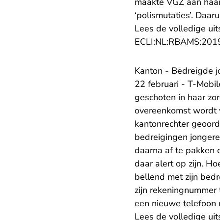
maakte VGZ aan haar
‘polismutaties’. Daar
Lees de volledige uit
ECLI:NL:RBAMS:201
Kanton - Bedreigde j
22 februari - T-Mobil
geschoten in haar zo
overeenkomst wordt ve
kantonrechter geoord
bedreigingen jongere
daarna af te pakken 
daar alert op zijn. H
bellend met zijn bedre
zijn rekeningnummer te
een nieuwe telefoon n
Lees de volledige uit