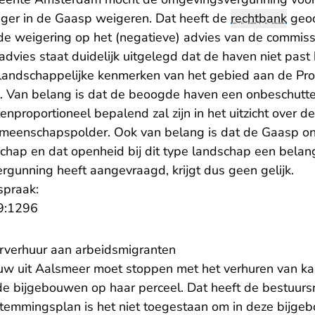
ger in de Gaasp weigeren. Dat heeft de
rechtbank
geoo
e weigering op het (negatieve) advies van de commiss
advies staat duidelijk uitgelegd dat de haven niet past
n landschappelijke kenmerken van het gebied aan de Pro
 Van belang is dat de beoogde haven een onbeschutte 
enproportioneel bepalend zal zijn in het uitzicht over 
meenschapspolder. Ook van belang is dat de Gaasp on
chap en dat openheid bij dit type landschap een belang
rgunning heeft aangevraagd, krijgt dus geen gelijk.
spraak:
- U verlaat Rechtspraak.nl
9:1296
rverhuur aan arbeidsmigranten
ouw uit Aalsmeer moet stoppen met het verhuren van k
de bijgebouwen op haar perceel. Dat heeft de bestuurs
temmingsplan is het niet toegestaan om in deze bijge