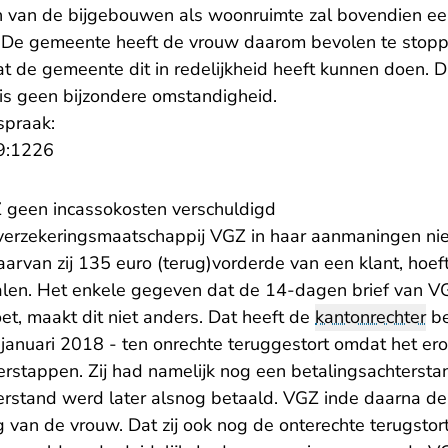
n van de bijgebouwen als woonruimte zal bovendien e
 De gemeente heeft de vrouw daarom bevolen te stopp
at de gemeente dit in redelijkheid heeft kunnen doen. 
 is geen bijzondere omstandigheid.
spraak:
- U verlaat Rechtspraak.nl
9:1226
Z geen incassokosten verschuldigd
verzekeringsmaatschappij VGZ in haar aanmaningen niet
rvan zij 135 euro (terug)vorderde van een klant, hoef
alen. Het enkele gegeven dat de 14-dagen brief van V
oet, maakt dit niet anders. Dat heeft de
kantonrechter
be
 januari 2018 - ten onrechte teruggestort omdat het er
erstappen. Zij had namelijk nog een betalingsachtersta
terstand werd later alsnog betaald. VGZ inde daarna de
 van de vrouw. Dat zij ook nog de onterechte terugstor