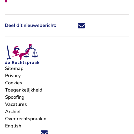
Deel dit nieuwsbericht:
Deel dit nieuwsbericht via X - U 
Deel dit nieuwsbericht via Fa
Deel dit nieuwsbericht via
Deel dit nieuwsbericht
Sitemap
Privacy
Cookies
Toegankelijkheid
Spoofing
Vacatures
- U verlaat Rechtspraak.nl
Archief
Over rechtspraak.nl
English
Volg ons op X (Twitter) - U verlaat Rechtspraak.nl
Volg ons op Facebook - U verlaat Rechtspraak.nl
Volg ons op Instagram - U verlaat Rechtspraak.nl
Volg ons op Youtube - U verlaat Rechtspraak.nl
Volg ons op LinkedIn - U verlaat Rechtspraak.n
'Blijf op de hoogte' nieuwsbrief - U verlaat