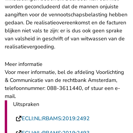
worden geconcludeerd dat de mannen onjuiste
aangiften voor de vennootschapsbelasting hebben
gedaan. De realisatieovereenkomst en de facturen
blijken niet vals te zijn: er is dus ook geen sprake
van valsheid in geschrift of van witwassen van de
realisatievergoeding.
Meer informatie
Voor meer informatie, bel de afdeling Voorlichting
& Communicatie van de rechtbank Amsterdam,
telefoonnummer: 088-3611440, of stuur een
e-
- U verlaat Rechtspraak.nl
mail
.
Uitspraken
- U verlaat Recht
ECLI:NL:RBAMS:2019:2492
- U verlaat Recht