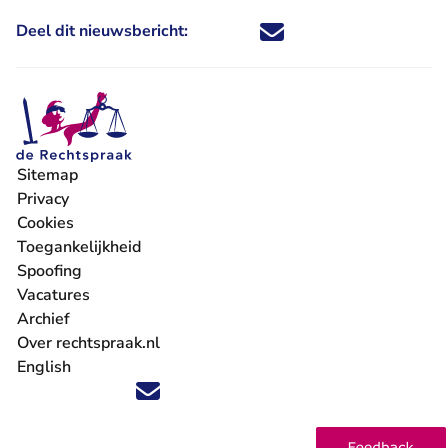
Deel dit nieuwsbericht:
Deel dit nieuwsbericht via X - U 
Deel dit nieuwsbericht via Fa
Deel dit nieuwsbericht via
Deel dit nieuwsbericht
Sitemap
Privacy
Cookies
Toegankelijkheid
Spoofing
Vacatures
- U verlaat Rechtspraak.nl
Archief
Over rechtspraak.nl
English
Volg ons op X (Twitter) - U verlaat Rechtspraak.nl
Volg ons op Facebook - U verlaat Rechtspraak.nl
Volg ons op Instagram - U verlaat Rechtspraak.nl
Volg ons op Youtube - U verlaat Rechtspraak.nl
Volg ons op LinkedIn - U verlaat Rechtspraak.n
'Blijf op de hoogte' nieuwsbrief - U verlaat