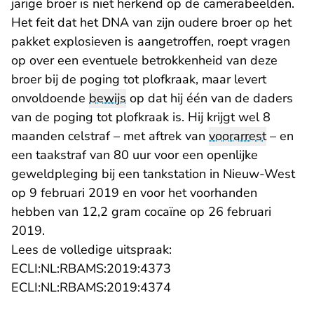
jarige broer is niet herkend op de camerabeelden.
Het feit dat het DNA van zijn oudere broer op het
pakket explosieven is aangetroffen, roept vragen
op over een eventuele betrokkenheid van deze
broer bij de poging tot plofkraak, maar levert
onvoldoende
bewijs
op dat hij één van de daders
van de poging tot plofkraak is. Hij krijgt wel 8
maanden celstraf – met aftrek van
voorarrest
– en
een taakstraf van 80 uur voor een openlijke
geweldpleging bij een tankstation in Nieuw-West
op 9 februari 2019 en voor het voorhanden
hebben van 12,2 gram cocaïne op 26 februari
2019.
Lees de volledige uitspraak:
- U verlaat Rechtspraak.n
ECLI:NL:RBAMS:2019:4373
- U verlaat Rechtspraak.n
ECLI:NL:RBAMS:2019:4374