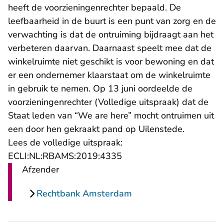
heeft de voorzieningenrechter bepaald. De
leefbaarheid in de buurt is een punt van zorg en de
verwachting is dat de ontruiming bijdraagt aan het
verbeteren daarvan. Daarnaast speelt mee dat de
winkelruimte niet geschikt is voor bewoning en dat
er een ondernemer klaarstaat om de winkelruimte
in gebruik te nemen. Op 13 juni oordeelde de
- U verlaat
voorzieningenrechter (
Volledige uitspraak
) dat de
Staat leden van “We are here” mocht ontruimen uit
een door hen gekraakt pand op Uilenstede.
Lees de volledige uitspraak:
- U verlaat Rechtspraak.n
ECLI:NL:RBAMS:2019:4335
Afzender
Rechtbank Amsterdam