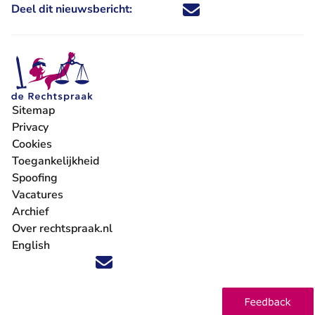
Deel dit nieuwsbericht:
Deel dit nieuwsbericht via X - U 
Deel dit nieuwsbericht via Fa
Deel dit nieuwsbericht via
Deel dit nieuwsbericht
Sitemap
Privacy
Cookies
Toegankelijkheid
Spoofing
Vacatures
- U verlaat Rechtspraak.nl
Archief
Over rechtspraak.nl
English
Volg ons op X (Twitter) - U verlaat Rechtspraak.nl
Volg ons op Facebook - U verlaat Rechtspraak.nl
Volg ons op Instagram - U verlaat Rechtspraak.nl
Volg ons op Youtube - U verlaat Rechtspraak.nl
Volg ons op LinkedIn - U verlaat Rechtspraak.n
'Blijf op de hoogte' nieuwsbrief - U verlaat