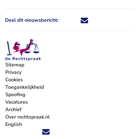
Deel dit nieuwsbericht:
Deel dit nieuwsbericht via X - U 
Deel dit nieuwsbericht via Fa
Deel dit nieuwsbericht via
Deel dit nieuwsbericht
Sitemap
Privacy
Cookies
Toegankelijkheid
Spoofing
Vacatures
- U verlaat Rechtspraak.nl
Archief
Over rechtspraak.nl
English
Volg ons op X (Twitter) - U verlaat Rechtspraak.nl
Volg ons op Facebook - U verlaat Rechtspraak.nl
Volg ons op Instagram - U verlaat Rechtspraak.nl
Volg ons op Youtube - U verlaat Rechtspraak.nl
Volg ons op LinkedIn - U verlaat Rechtspraak.n
'Blijf op de hoogte' nieuwsbrief - U verlaat