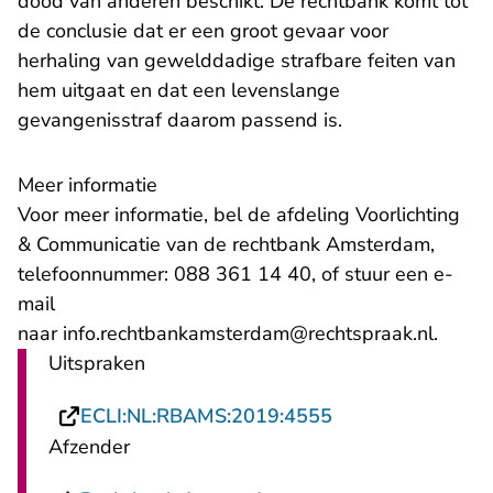
dood van anderen beschikt. De rechtbank komt tot
de conclusie dat er een groot gevaar voor
herhaling van gewelddadige strafbare feiten van
hem uitgaat en dat een levenslange
gevangenisstraf daarom passend is.
Meer informatie
Voor meer informatie, bel de afdeling Voorlichting
& Communicatie van de rechtbank Amsterdam,
telefoonnummer: 088 361 14 40, of stuur een e-
mail
- U ve
naar
info.rechtbankamsterdam@rechtspraak.nl
.
Uitspraken
- U verlaat Recht
ECLI:NL:RBAMS:2019:4555
Afzender