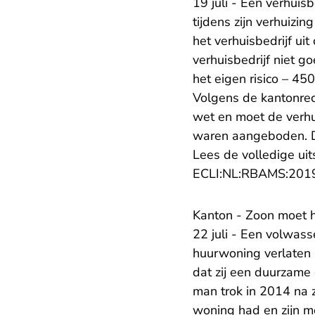
19 juli - Een verhuis
tijdens zijn verhuiz
het verhuisbedrijf ui
verhuisbedrijf niet g
het eigen risico – 45
Volgens de kantonrec
wet en moet de verhui
waren aangeboden. De 
Lees de volledige uit
ECLI:NL:RBAMS:201
Kanton - Zoon moet h
22 juli - Een volwas
huurwoning verlaten 
dat zij een duurzame
man trok in 2014 na z
woning had en zijn m