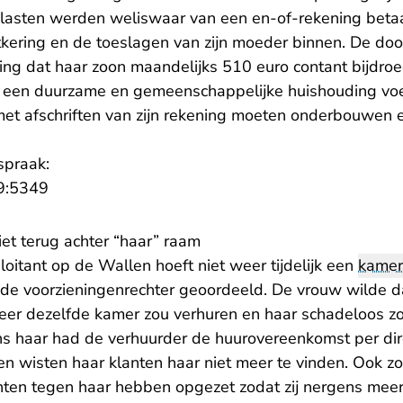
e lasten werden weliswaar van een en-of-rekening beta
kering en de toeslagen van zijn moeder binnen. De do
ing dat haar zoon maandelijks 510 euro contant bijdro
ij een duurzame en gemeenschappelijke huishouding vo
met afschriften van zijn rekening moeten onderbouwen en
spraak:
- U verlaat Rechtspraak.nl
9:5349
iet terug achter “haar” raam
loitant op de Wallen hoeft niet weer tijdelijk een
kamer
t de voorzieningenrechter geoordeeld. De vrouw wilde d
er dezelfde kamer zou verhuren en haar schadeloos zou
s haar had de verhuurder de huurovereenkomst per dir
i en wisten haar klanten haar niet meer te vinden. Ook z
ten tegen haar hebben opgezet zodat zij nergens meer