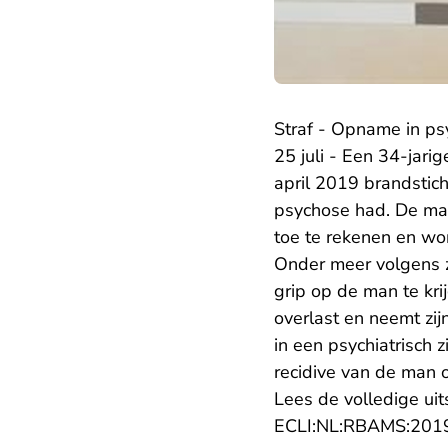
Straf - Opname in psy
25 juli - Een 34-jari
april 2019 brandstich
psychose had. De man 
toe te rekenen en wor
Onder meer volgens z
grip op de man te kri
overlast en neemt zij
in een psychiatrisch
recidive van de man 
Lees de volledige ui
ECLI:NL:RBAMS:201