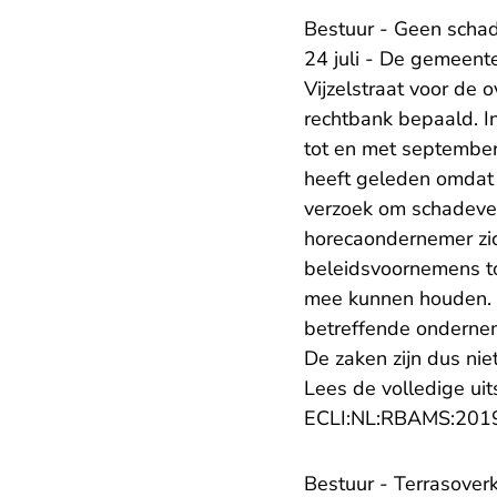
Bestuur - Geen scha
24 juli - De gemeent
Vijzelstraat voor de 
rechtbank bepaald. In
tot en met september
heeft geleden omdat
verzoek om schadeve
horecaondernemer zich
beleidsvoornemens to
mee kunnen houden. D
betreffende ondernem
De zaken zijn dus nie
Lees de volledige uit
ECLI:NL:RBAMS:201
Bestuur - Terrasove