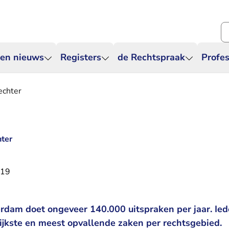
Zo
 en nieuws
Registers
de Rechtspraak
Profes
echter
hter
019
dam doet ongeveer 140.000 uitspraken per jaar. Ied
ijkste en meest opvallende zaken per rechtsgebied.