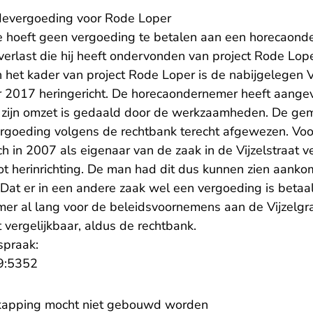
devergoeding voor Rode Loper
e hoeft geen vergoeding te betalen aan een horecaond
overlast die hij heeft ondervonden van project Rode Lop
 het kader van project Rode Loper is de nabijgelegen V
 2017 heringericht. De horecaondernemer heeft aangev
 zijn omzet is gedaald door de werkzaamheden. De gem
rgoeding volgens de rechtbank terecht afgewezen. Voo
 in 2007 als eigenaar van de zaak in de Vijzelstraat v
t herinrichting. De man had dit dus kunnen zien aanko
at er in een andere zaak wel een vergoeding is betaa
er al lang voor de beleidsvoornemens aan de Vijzelgr
t vergelijkbaar, aldus de rechtbank.
spraak:
- U verlaat Rechtspraak.nl
9:5352
rkapping mocht niet gebouwd worden