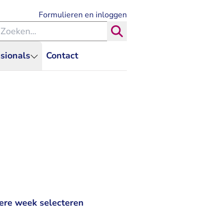
- U verlaat Rechtspraak.nl
Formulieren en inloggen
eken binnen de Rechtspraak
Zoeken
sionals
Contact
ere week selecteren