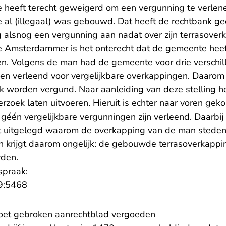
e heeft terecht geweigerd om een vergunning te verlen
e al (illegaal) was gebouwd. Dat heeft de rechtbank g
alsnog een vergunning aan nadat over zijn terrasover
e Amsterdammer is het onterecht dat de gemeente hee
en. Volgens de man had de gemeente voor drie verschill
en verleend voor vergelijkbare overkappingen. Daarom 
k worden vergund. Naar aanleiding van deze stelling h
zoek laten uitvoeren. Hieruit is echter naar voren gek
één vergelijkbare vergunningen zijn verleend. Daarbij
 uitgelegd waarom de overkapping van de man stede
 krijgt daarom ongelijk: de gebouwde terrasoverkappi
den.
spraak:
- U verlaat Rechtspraak.nl
9:5468
moet gebroken aanrechtblad vergoeden