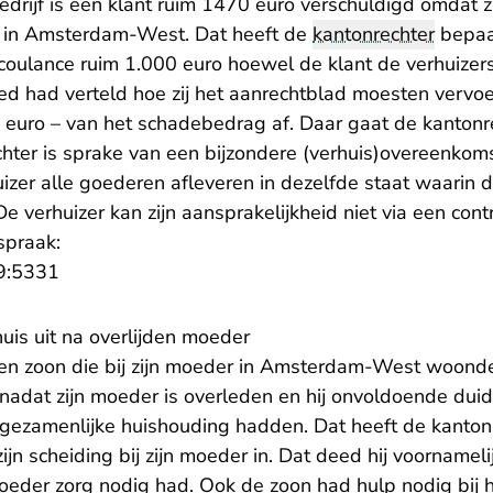
bedrijf is een klant ruim 1470 euro verschuldigd omdat 
ing in Amsterdam-West. Dat heeft de
kantonrechter
bepaa
t coulance ruim 1.000 euro hoewel de klant de verhuizer
oed had verteld hoe zij het aanrechtblad moesten vervoer
0 euro – van het schadebedrag af. Daar gaat de kantonre
hter is sprake van een bijzondere (verhuis)overeenkoms
zer alle goederen afleveren in dezelfde staat waarin d
verhuizer kan zijn aansprakelijkheid niet via een cont
spraak:
- U verlaat Rechtspraak.nl
9:5331
uis uit na overlijden moeder
sen zoon die bij zijn moeder in Amsterdam-West woonde
nadat zijn moeder is overleden en hij onvoldoende duid
 gezamenlijke huishouding hadden. Dat heeft de kanton
ijn scheiding bij zijn moeder in. Dat deed hij voornamel
oeder zorg nodig had. Ook de zoon had hulp nodig bij