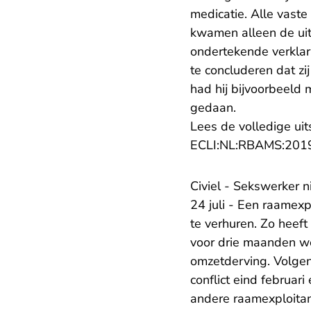
medicatie. Alle vast
kwamen alleen de uit
ondertekende verklar
te concluderen dat z
had hij bijvoorbeeld 
gedaan.
Lees de volledige uit
ECLI:NL:RBAMS:201
Civiel - Sekswerker n
24 juli - Een raamexp
te verhuren. Zo heef
voor drie maanden we
omzetderving. Volgen
conflict eind februar
andere raamexploitan