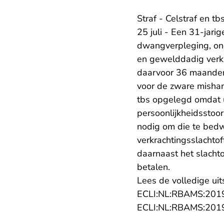
Straf - Celstraf en t
25 juli - Een 31-jari
dwangverpleging, ond
en gewelddadig verkr
daarvoor 36 maanden 
voor de zware mishande
tbs opgelegd omdat ui
persoonlijkheidsstoo
nodig om die te bedw
verkrachtingsslachto
daarnaast het slacht
betalen.
Lees de volledige uit
ECLI:NL:RBAMS:201
ECLI:NL:RBAMS:201