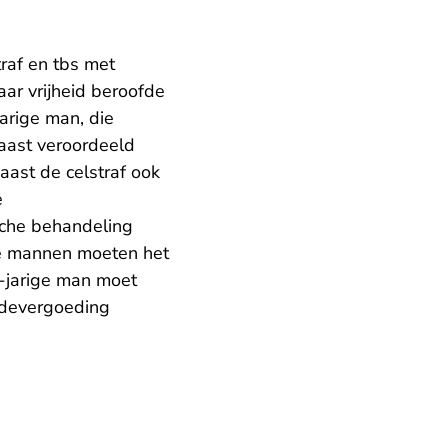
raf en tbs met
ar vrijheid beroofde
arige man, die
aast veroordeeld
naast de celstraf ook
e
ische behandeling
ee mannen moeten het
1-jarige man moet
adevergoeding