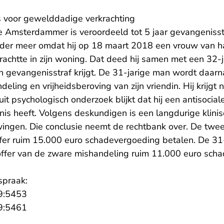
bs voor gewelddadige verkrachting
ge Amsterdammer is veroordeeld tot 5 jaar gevangenisst
er meer omdat hij op 18 maart 2018 een vrouw van ha
achtte in zijn woning. Dat deed hij samen met een 32-j
gevangenisstraf krijgt. De 31-jarige man wordt daarn
ling en vrijheidsberoving van zijn vriendin. Hij krijgt 
t psychologisch onderzoek blijkt dat hij een antisocial
rnis heeft. Volgens deskundigen is een langdurige klin
ingen. Die conclusie neemt de rechtbank over. De tw
ffer ruim 15.000 euro schadevergoeding betalen. De 3
offer van de zware mishandeling ruim 11.000 euro sch
spraak:
- U verlaat Rechtspraak.nl
9:5453
- U verlaat Rechtspraak.nl
9:5461