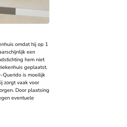
kenhuis omdat hij op 1
arschijnlijk een
ndstichting hem niet
ziekenhuis geplaatst.
Querido is moeilijk
j zorgt vaak voor
orgen. Door plaatsing
tegen eventuele