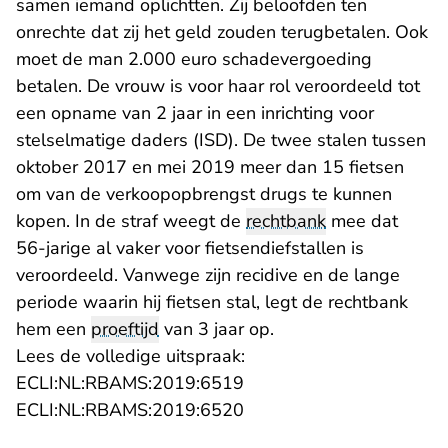
samen iemand oplichtten. Zij beloofden ten
onrechte dat zij het geld zouden terugbetalen. Ook
moet de man 2.000 euro schadevergoeding
betalen. De vrouw is voor haar rol veroordeeld tot
een opname van 2 jaar in een inrichting voor
stelselmatige daders (ISD). De twee stalen tussen
oktober 2017 en mei 2019 meer dan 15 fietsen
om van de verkoopopbrengst drugs te kunnen
kopen. In de straf weegt de
rechtbank
mee dat
56-jarige al vaker voor fietsendiefstallen is
veroordeeld. Vanwege zijn recidive en de lange
periode waarin hij fietsen stal, legt de rechtbank
hem een
proeftijd
van 3 jaar op.
Lees de volledige uitspraak:
- U verlaat Rechtspraak.n
ECLI:NL:RBAMS:2019:6519
- U verlaat Rechtspraak.n
ECLI:NL:RBAMS:2019:6520