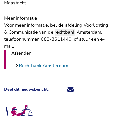
Maastricht.
Meer informatie
Voor meer informatie, bel de afdeling Voorlichting
& Communicatie van de
rechtbank
Amsterdam,
telefoonnummer: 088-3611440, of stuur een
e-
- U verlaat Rechtspraak.nl
mail
.
Afzender
Rechtbank Amsterdam
Deel dit nieuwsbericht:
Deel dit nieuwsbericht via X - U 
Deel dit nieuwsbericht via Fa
Deel dit nieuwsbericht via
Deel dit nieuwsbericht