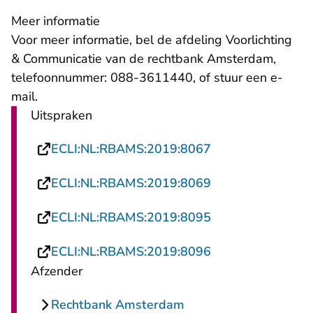
Meer informatie
Voor meer informatie, bel de afdeling Voorlichting
& Communicatie van de rechtbank Amsterdam,
telefoonnummer: 088-3611440, of stuur een
e-
- U verlaat Rechtspraak.nl
mail
.
Uitspraken
- U verlaat Recht
ECLI:NL:RBAMS:2019:8067
- U verlaat Recht
ECLI:NL:RBAMS:2019:8069
- U verlaat Recht
ECLI:NL:RBAMS:2019:8095
- U verlaat Recht
ECLI:NL:RBAMS:2019:8096
Afzender
Rechtbank Amsterdam