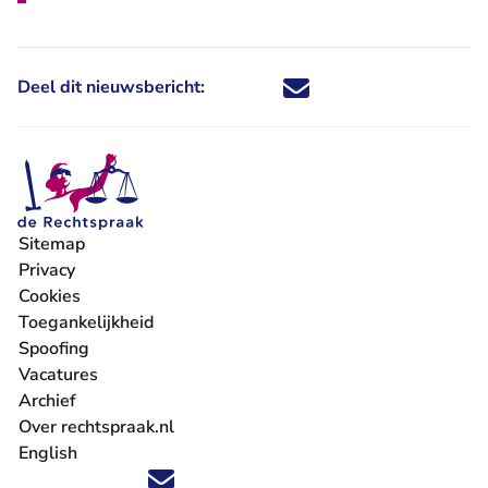
Deel dit nieuwsbericht:
Deel dit nieuwsbericht via X - U 
Deel dit nieuwsbericht via Fa
Deel dit nieuwsbericht via
Deel dit nieuwsbericht
Sitemap
Privacy
Cookies
Toegankelijkheid
Spoofing
Vacatures
- U verlaat Rechtspraak.nl
Archief
Over rechtspraak.nl
English
Volg ons op X (Twitter) - U verlaat Rechtspraak.nl
Volg ons op Facebook - U verlaat Rechtspraak.nl
Volg ons op Instagram - U verlaat Rechtspraak.nl
Volg ons op Youtube - U verlaat Rechtspraak.nl
Volg ons op LinkedIn - U verlaat Rechtspraak.n
'Blijf op de hoogte' nieuwsbrief - U verlaat