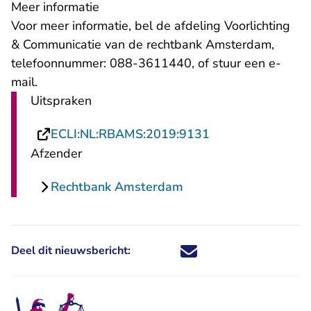
Meer informatie
Voor meer informatie, bel de afdeling Voorlichting
& Communicatie van de rechtbank Amsterdam,
telefoonnummer: 088-3611440, of stuur een
e-
- U verlaat Rechtspraak.nl
mail
.
Uitspraken
- U verlaat Recht
ECLI:NL:RBAMS:2019:9131
Afzender
Rechtbank Amsterdam
Deel dit nieuwsbericht:
Deel dit nieuwsbericht via X - U 
Deel dit nieuwsbericht via Fa
Deel dit nieuwsbericht via
Deel dit nieuwsbericht