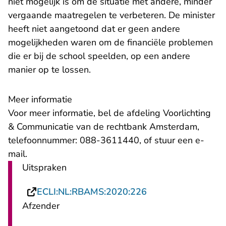
niet mogelijk is om de situatie met andere, minder
vergaande maatregelen te verbeteren. De minister
heeft niet aangetoond dat er geen andere
mogelijkheden waren om de financiële problemen
die er bij de school speelden, op een andere
manier op te lossen.
Meer informatie
Voor meer informatie, bel de afdeling Voorlichting
& Communicatie van de rechtbank Amsterdam,
telefoonnummer: 088-3611440, of stuur een
e-
- U verlaat Rechtspraak.nl
mail
.
Uitspraken
- U verlaat Rechts
ECLI:NL:RBAMS:2020:226
Afzender