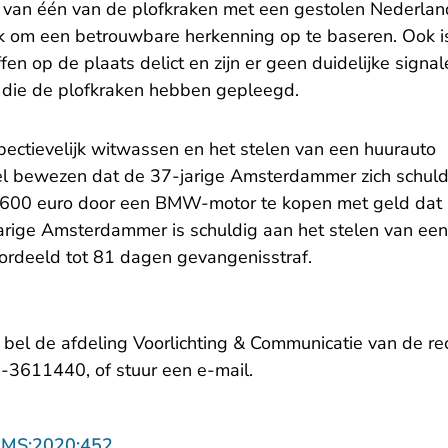
 van één van de plofkraken met een gestolen Nederlan
k om een betrouwbare herkenning op te baseren. Ook 
en op de plaats delict en zijn er geen duidelijke sign
ie de plofkraken hebben gepleegd.
pectievelijk witwassen en het stelen van een huurauto
el bewezen dat de 37-jarige Amsterdammer zich schuld
.600 euro door een BMW-motor te kopen met geld dat 
jarige Amsterdammer is schuldig aan het stelen van een
rdeeld tot 81 dagen gevangenisstraf.
, bel de afdeling Voorlichting & Communicatie van de 
- U verlaat Rechtspraak.
-3611440, of stuur een
e-mail
.
- U verlaat Rechtspraak.nl
AMS:2020:452