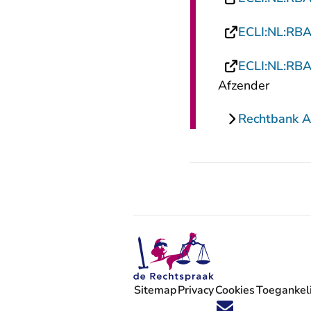
ECLI:NL:RB
ECLI:NL:RB
Afzender
Rechtbank 
Sitemap
Privacy
Cookies
Toegankeli
Volg ons op X (Twitter) - U verlaat
Volg ons op Facebook - U verlaa
Volg ons op Instagram - U ve
Volg ons op Youtube - U 
Volg ons op LinkedIn -
'Blijf op de hoogte