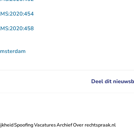
- U verlaat Rechtspraak.nl
AMS:2020:454
- U verlaat Rechtspraak.nl
AMS:2020:458
Amsterdam
Deel dit nieuwsb
jkheid
Spoofing
Vacatures
Archief
Over rechtspraak.nl
- U verlaat Rechtspraak.nl
 Rechtspraak.nl
t Rechtspraak.nl
rlaat Rechtspraak.nl
verlaat Rechtspraak.nl
 U verlaat Rechtspraak.nl
' nieuwsbrief - U verlaat Rechtspraak.nl