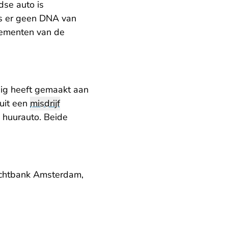
dse auto is
is er geen DNA van
alementen van de
ig heeft gemaakt aan
uit een
misdrijf
 huurauto. Beide
rechtbank Amsterdam,
nl