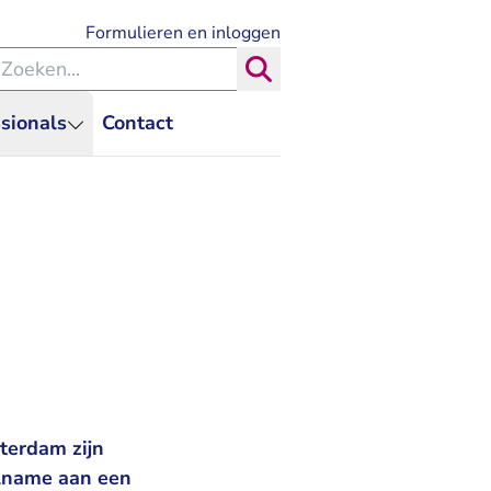
- U verlaat Rechtspraak.nl
Formulieren en inloggen
eken binnen de Rechtspraak
Zoeken
sionals
Contact
terdam zijn
elname aan een