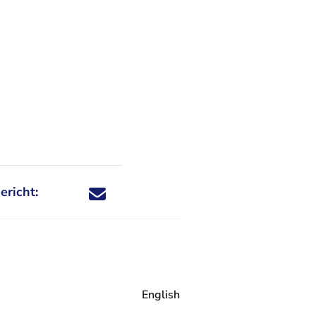
ericht:
Deel dit nieuwsbericht via X - U verlaat Rechtspraa
Deel dit nieuwsbericht via Facebook - U verlaat
Deel dit nieuwsbericht via e-mail
Deel dit nieuwsbericht via LinkedIn - U v
English